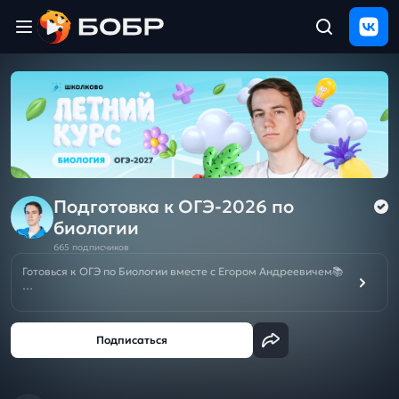
Главная
ЩЕЛЧОК
2026
Полезные
материалы
Проверка
сочинений
Подготовка к ОГЭ-2026 по
биологии
Тех
665 подписчиков
поддержка
Готовься к ОГЭ по Биологии вместе с Егором Андреевичем📚
На этом канале мы собрали все необходимое для
Результаты
подготовки ОГЭ по Биологии, чтобы ты смог подготовиться
и
на 5🔥
отзыв
☑️Курс подготовки к ОГЭ 2026/2027 по Биологии с Егором
Андреевичем —
твой надежный помощник на пути к успеху