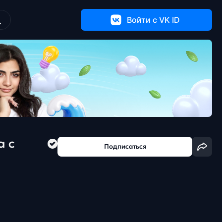
Войти c VK ID
а с