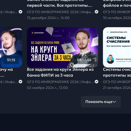
первой части. Все прототипы
файлов и поч
задания 6 | ОГЭ по информатике
Задание 7
ОГЭ ПО ИНФОРМАТИКЕ 2026 | Информатика с Мане
ОГЭ ПО ИНФОРМАТИКЕ 2026 | Информатика с Мане
15 декабря 2024 г., 14:00
10 октября 2024 
51:15
03:12:58
ачу на
Все задания на круги Эйлера из
Системы счис
о
банка ФИПИ за 3 часа
прототипы за
ОГЭ ПО ИНФОРМАТИКЕ 2026 | Информатика с Мане
ОГЭ ПО ИНФОРМАТИКЕ 2026 | Информатика с Мане
02 ноября 2024 г., 12:00
21 октября 2024 
Показать еще