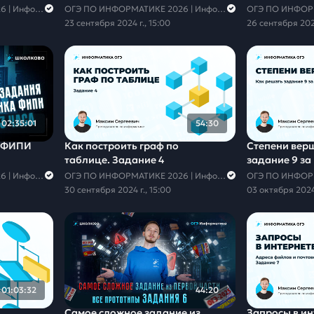
с ними работать.
ОГЭ ПО ИНФОРМАТИКЕ 2026 | Информатика с Мане
ОГЭ ПО ИНФОРМАТИКЕ 2026 | Информатика с Мане
23 сентября 2024 г., 15:00
26 сентября 2024
02:35:01
54:30
а ФИПИ
Как построить граф по
Степени вер
таблице. Задание 4
задание 9 за
ОГЭ ПО ИНФОРМАТИКЕ 2026 | Информатика с Мане
ОГЭ ПО ИНФОРМАТИКЕ 2026 | Информатика с Мане
30 сентября 2024 г., 15:00
03 октября 2024 
01:03:32
44:20
Самое сложное задание из
Запросы в ин