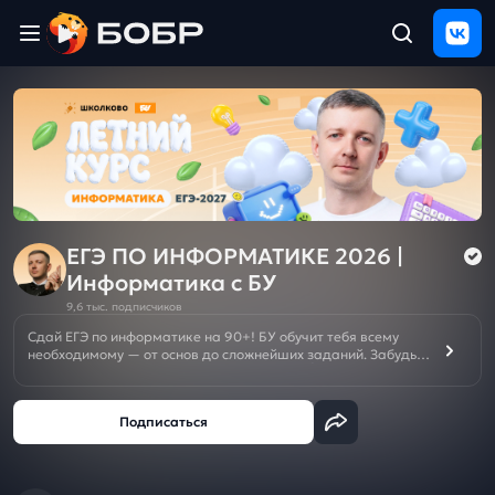
Главная
ЩЕЛЧОК
2026
Полезные
материалы
Проверка
сочинений
ЕГЭ ПО ИНФОРМАТИКЕ 2026 |
Информатика с БУ
Тех
9,6 тыс. подписчиков
поддержка
Сдай ЕГЭ по информатике на 90+! БУ обучит тебя всему
необходимому — от основ до сложнейших заданий. Забудь о
репетиторах — лучшая подготовка здесь!👇
Результаты
и
🚨ПОДКЛЮЧИ ЩЕЛЧОК к ЕГЭ/ОГЭ 2026 БЕСПЛАТНО ➡️
отзыв
👁‍🗨
ВК
ИЛИ
👁‍🗨
ТГ