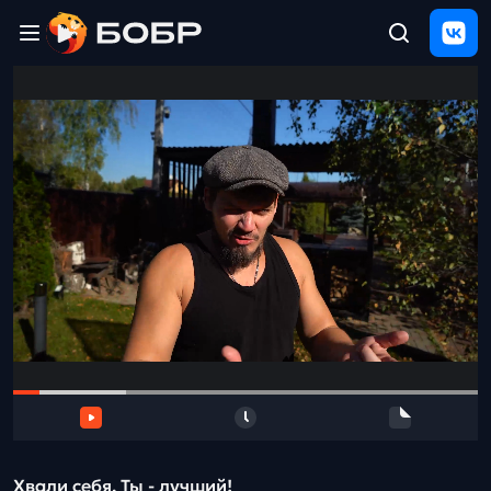
Главная
ЩЕЛЧОК
2026
Полезные
материалы
Проверка
сочинений
Тех
поддержка
Результаты
и
отзыв
Хвали себя. Ты - лучший!