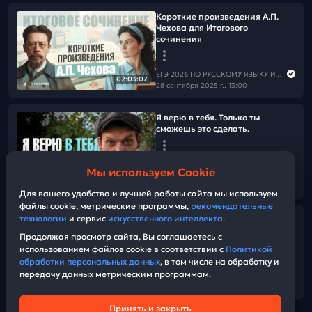
Короткие произведения А.П.
Чехова для Итогового
сочинения
ЕГЭ 2026 ПО РУССКОМУ ЯЗЫКУ И МАТЕМАТИКЕ
02:03:07
28 сентября 2025 г., 13:00
Я верю в тебя. Только ты
сможешь это сделать.
ЕГЭ 2026 ПО РУССКОМУ ЯЗЫКУ И МАТЕМАТИКЕ
Мы используем Cookie
25 сентября 2025 г., 16:30
04:14
Для вашего удобства и лучшей работы сайта мы используем
файлы cookie, метрические программы,
рекомендательные
Всё об Итоговом сочинении.
технологии
и сервис
искусственного интеллекта
.
Структура, приёмы написания
Продолжая просмотр сайта, Вы соглашаетесь с
тезиса, разбор примеров.
использованием файлов cookie в соответствии с
Политикой
Список аргументов
обработки персональных данных
, в том числе на обработку и
передачу данных метрическим программам.
ЕГЭ 2026 ПО РУССКОМУ ЯЗЫКУ И МАТЕМАТИКЕ
01:33:44
21 сентября 2025 г., 13:00
Принять и закрыть
Техническая поддержка