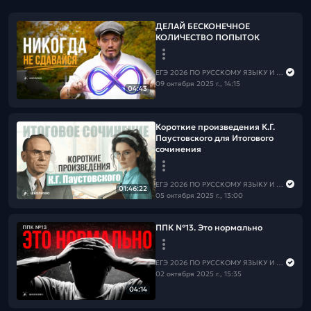
ДЕЛАЙ БЕСКОНЕЧНОЕ
КОЛИЧЕСТВО ПОПЫТОК
ЕГЭ 2026 ПО РУССКОМУ ЯЗЫКУ И МАТЕМАТИКЕ
09 октября 2025 г., 14:15
04:43
Короткие произведения К.Г.
Паустовского для Итогового
сочинения
ЕГЭ 2026 ПО РУССКОМУ ЯЗЫКУ И МАТЕМАТИКЕ
01:46:22
05 октября 2025 г., 13:00
ППК №13. Это нормально
ЕГЭ 2026 ПО РУССКОМУ ЯЗЫКУ И МАТЕМАТИКЕ
02 октября 2025 г., 15:35
04:14