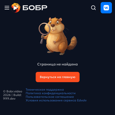
Главная
ЩЕЛЧОК
2026
Полезные
материалы
Проверка
сочинений
Страница не найдена
Тех
поддержка
Вернуться на главную
Результаты
Техническая поддержка
© Bobr.video
и
Политика конфиденциальности
2026
| Build:
отзыв
Пользовательское соглашение
999.dev
Условия использования сервиса Edvolv