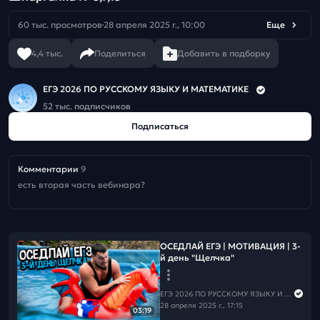
60 тыс. просмотров
28 апреля 2025 г., 10:00
Еще
4,4 тыс.
Поделиться
Добавить в подборку
ЕГЭ 2026 ПО РУССКОМУ ЯЗЫКУ И МАТЕМАТИКЕ
52 тыс. подписчиков
Подписаться
Комментарии
9
есть вторая часть вебинара?
ОСЕДЛАЙ ЕГЭ | МОТИВАЦИЯ | 3-
й день "Щелчка"
ЕГЭ 2026 ПО РУССКОМУ ЯЗЫКУ И МАТЕМАТИКЕ
28 апреля 2025 г., 17:15
03:19