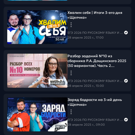
Хвалим себя | Итоги 3-его дня
«Щелчка»
ЕГЭ 2026 ПО РУССКОМУ ЯЗЫКУ И МАТЕМАТИКЕ
28 апреля 2025 г., 17:00
30:48
Разбор заданий №10 из
сборника Р.А. Дощинского 2025
(50 вариантов). Часть 2
(варианты 26-50).
ЕГЭ 2026 ПО РУССКОМУ ЯЗЫКУ И МАТЕМАТИКЕ
01:23:22
28 апреля 2025 г., 13:00
Заряд бодрости на 3-ий день
«Щелчка»
ЕГЭ 2026 ПО РУССКОМУ ЯЗЫКУ И МАТЕМАТИКЕ
28 апреля 2025 г., 09:00
16:29