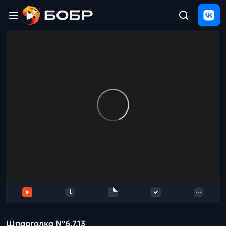
Главная
ЩЕЛЧОК
2026
Полезные
материалы
Проверка
сочинений
Тех
поддержка
Результаты
и
отзыв
Шпаргалка №6,7,13