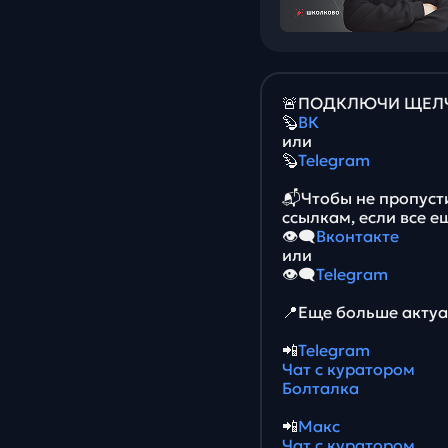
🚨ПОДКЛЮЧИ ЩЕЛЧО
🦫
ВК
или
🦫
Telegram
📬Чтобы не пропуст
ссылкам, если все е
👁‍🗨
Вконтакте
или
👁‍🗨
Telegram
📍Еще больше актуа
📲
Telegram
Чат с куратором
Болталка
📲
Макс
Чат с куратором