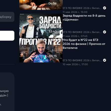
04:36
ЕГЭ ПО ФИЗИКЕ 2026 с Виталичем
11 мая 2026 г., 15:00
Заряд бодрости на 8-й день
одборку
«Щелчка»
32:40
ЕГЭ ПО ФИЗИКЕ 2026 с Виталичем
11 мая 2026 г., 07:45
Что будет в №22 на ЕГЭ
2026 по физике | Прогноз от
Виталича
03:15
ЕГЭ ПО ФИЗИКЕ 2026 с Виталичем
10 мая 2026 г., 17:00
льную
дач |
.