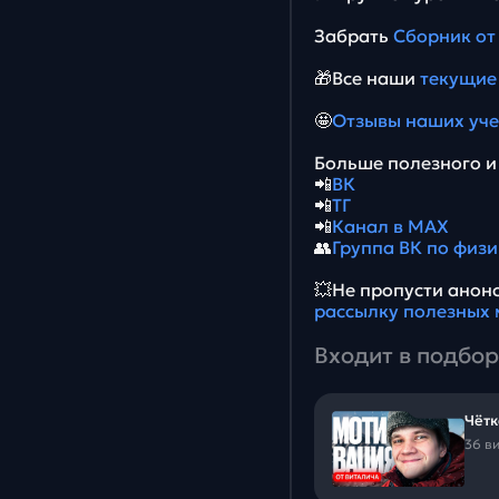
Забрать
Сборник от
🎁Все наши
текущие
🤩
Отзывы наших уч
Больше полезного и 
📲
ВК
📲
ТГ
📲
Канал в MAX
👥
Группа ВК по физи
💥Не пропусти ано
рассылку полезных 
Входит в подбор
Чётк
36 в