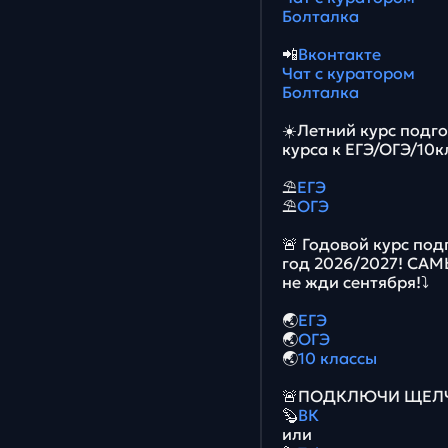
Болталка
📲
Вконтакте
Чат с куратором
Болталка
☀️Летний курс подг
курса к ЕГЭ/ОГЭ/10к
⛱
ЕГЭ
⛱
ОГЭ
🚨 Годовой курс под
год 2026/2027! СА
не жди сентября!⤵️
🌏
ЕГЭ
🌏
ОГЭ
🌏
10 классы
🚨ПОДКЛЮЧИ ЩЕЛЧО
🦫
ВК
или