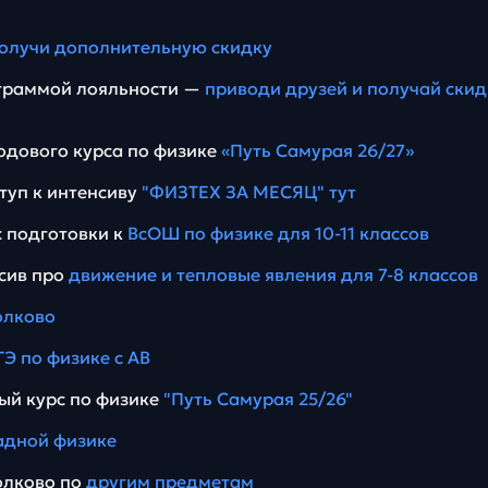
олучи дополнительную скидку
ограммой лояльности —
приводи друзей и получай скид
дового курса по физике
«Путь Самурая 26/27»
туп к интенсиву
"ФИЗТЕХ ЗА МЕСЯЦ" тут
 подготовки к
ВсОШ по физике для 10-11 классов
сив про
движение и тепловые явления для 7-8 классов
олково
ГЭ по физике с АВ
ый курс по физике
"Путь Самурая 25/26"
дной физике
олково по
другим предметам