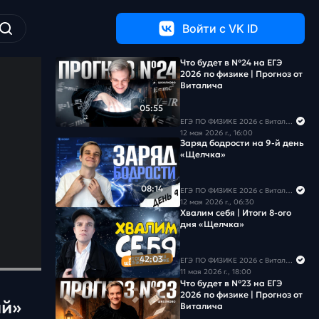
Войти c VK ID
Что будет в №24 на ЕГЭ
2026 по физике | Прогноз от
Виталича
05:55
ЕГЭ ПО ФИЗИКЕ 2026 с Виталичем
12 мая 2026 г., 16:00
Заряд бодрости на 9-й день
«Щелчка»
08:14
ЕГЭ ПО ФИЗИКЕ 2026 с Виталичем
12 мая 2026 г., 06:30
Хвалим себя | Итоги 8-ого
дня «Щелчка»
42:03
ЕГЭ ПО ФИЗИКЕ 2026 с Виталичем
11 мая 2026 г., 18:00
Что будет в №23 на ЕГЭ
2026 по физике | Прогноз от
ий»
Виталича