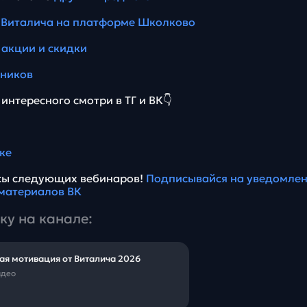
 Виталича на платформе Школково
 акции и скидки
еников
интересного смотри в ТГ и ВК👇
ке
нсы следующих вебинаров!
Подписывайся на уведомлен
материалов ВК
ку на канале:
ая мотивация от Виталича 2026
идео