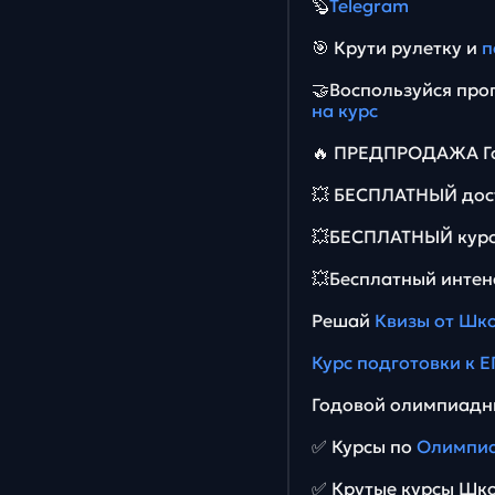
🦫
Telegram
🎯 Крути рулетку и
п
🤝Воспользуйся пр
на курс
🔥 ПРЕДПРОДАЖА Го
💥 БЕСПЛАТНЫЙ дос
💥БЕСПЛАТНЫЙ курс
💥Бесплатный интен
Решай
Квизы от Шк
Курс подготовки к Е
Годовой олимпиадн
✅ Курсы по
Олимпиа
✅ Крутые курсы Шк