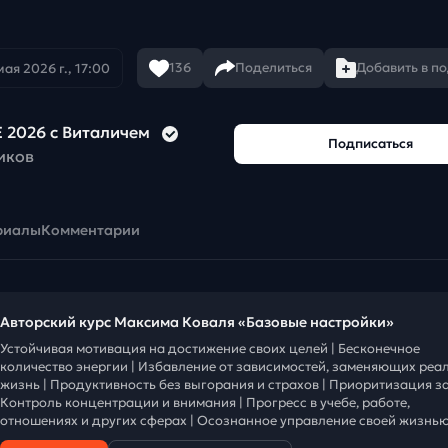
136
Поделиться
Добавить в п
мая 2026 г., 17:00
 2026 с Виталичем
Подписаться
иков
риалы
Комментарии
Авторский курс Максима Коваля «Базовые настройки»
Устойчивая мотивация на достижение своих целей | Бесконечное
количество энергии | Избавление от зависимостей, заменяющих реа
жизнь | Продуктивность без выгорания и страхов | Приоритизация за
Контроль концентрации и внимания | Прогресс в учебе, работе,
отношениях и других сферах | Осознанное управление своей жизнью