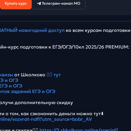
Купить курс
Телеграм-канал МО
АТНЫЙ новогодний доступ
ко всем курсам подготовки
йн-курс подготовки к ЕГЭ/ОГЭ/10кл 2025/26 PREMIUM:
квизы
от Школково
👉🏻 тут
Э и ОГЭ
ЕГЭ и ОГЭ
нтов заданий ЕГЭ и ОГЭ
олучи дополнительную скидку
и о том, как сэкономить деньги можно тут⬇️
online/vozvrat-ndfl?utm_source=bobr_AV
ции и скидки👉🏻
https://3.shkolkovo.online/special?