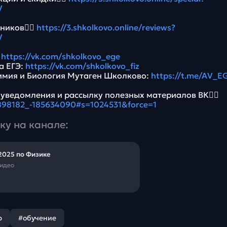
V
ников👉🏻
https://3.shkolkovo.online/reviews?
V
:
https://vk.com/shkolkovo_ege
а ЕГЭ:
https://vk.com/shkolkovo_fiz
имия и Биология Мутаген Школково:
https://t.me/AV_E
 уведомления и рассылку полезных материалов ВК👉🏻
5898182_-185634090#s=1024531&force=1
ку на канале:
2025 по Физике
видео
р
#обучение