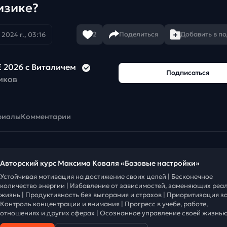
изике?
2
Поделиться
Добавить в п
2024 г., 03:16
 2026 с Виталичем
Подписаться
иков
риалы
Комментарии
Авторский курс Максима Коваля «Базовые настройки»
Устойчивая мотивация на достижение своих целей | Бесконечное
количество энергии | Избавление от зависимостей, заменяющих реа
жизнь | Продуктивность без выгорания и страхов | Приоритизация за
Контроль концентрации и внимания | Прогресс в учебе, работе,
отношениях и других сферах | Осознанное управление своей жизнью