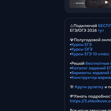
⚠️Подключай
БЕСПЛ
ЕГЭ/ОГЭ 2026
тут
💎Полугодовой онла
▪️
Курсы ЕГЭ
▪️
Курсы ОГЭ
▪️
Курсы ЕГЭ 10 класс
▪️Решай
бесплатные 
▪️
Каталог заданий ЕГ
▪️
Варианты заданий 
▪️
Конструктор вариа
🎯
Крути рулетку
и п
💸Узнать подробност
https://3.shkolkovo.
Все наши текущие ак