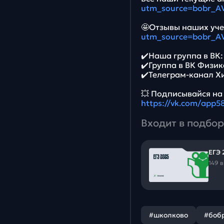
utm_source=bobr_A
🤩Отзывы наших уче
utm_source=bobr_A
✔️Наша группа в ВК
✔️Группа в ВК Физик
✔️Телеграм-канал Х
💥 Подписывайся на
https://vk.com/app
Входит в подбор
ЕГЭ 
149 
#школково
#боб