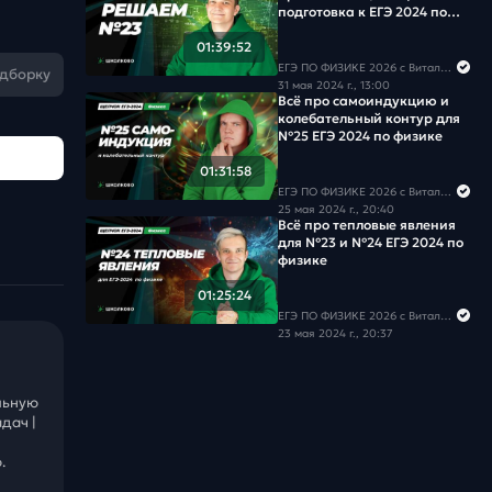
подготовка к ЕГЭ 2024 по
физике
01:39:52
ЕГЭ ПО ФИЗИКЕ 2026 с Виталичем
одборку
31 мая 2024 г., 13:00
Всё про самоиндукцию и
колебательный контур для
№25 ЕГЭ 2024 по физике
01:31:58
ЕГЭ ПО ФИЗИКЕ 2026 с Виталичем
25 мая 2024 г., 20:40
Всё про тепловые явления
для №23 и №24 ЕГЭ 2024 по
физике
01:25:24
ЕГЭ ПО ФИЗИКЕ 2026 с Виталичем
23 мая 2024 г., 20:37
льную
дач |
.