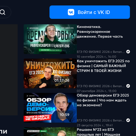
Войти c VK ID
Кинематика.
Равноускоренное
движение. Первая часть
01:57:06
ЕГЭ ПО ФИЗИКЕ 2026 с Виталичем
10 сентября 2024 г., 14:00
Как уничтожить ЕГЭ 2025 по
физике | САМЫЙ ВАЖНЫЙ
СТРИМ В ТВОЕЙ ЖИЗНИ
01:37:26
ЕГЭ ПО ФИЗИКЕ 2026 с Виталичем
07 сентября 2024 г., 13:00
Обзор демоверсии ЕГЭ 2025
по физике | Что нам ждать
на экзамене?
10:59
ЕГЭ ПО ФИЗИКЕ 2026 с Виталичем
23 августа 2024 г., 19:41
ли
Решаем №23 из ЕГЭ
прошлых лет | Мощная