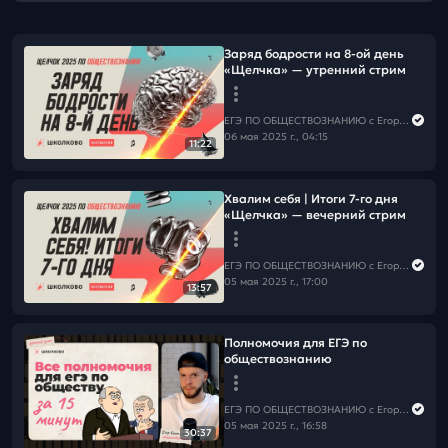
Заряд бодрости на 8-ой день
«Щелчка» — утренний стрим
ЕГЭ ПО ОБЩЕСТВОЗНАНИЮ c Егором Кантом
06 мая 2025 г., 04:15
11:22
Хвалим себя | Итоги 7-го дня
«Щелчка» — вечерний стрим
ЕГЭ ПО ОБЩЕСТВОЗНАНИЮ c Егором Кантом
05 мая 2025 г., 17:00
13:57
Полномочия для ЕГЭ по
обществознанию
ЕГЭ ПО ОБЩЕСТВОЗНАНИЮ c Егором Кантом
05 мая 2025 г., 16:58
30:37