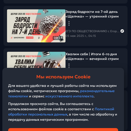
Заряд бодрости на 7-ой день
«Щелчка» — утренний стрим
ЕГЭ ПО ОБЩЕСТВОЗНАНИЮ c Егором Кантом
05 мая 2025 г., 04:15
09:33
Хвалим себя | Итоги 6-го дня
«Щелчка» — вечерний стрим
ЕГЭ ПО ОБЩЕСТВОЗНАНИЮ c Егором Кантом
Мы используем Cookie
04 мая 2025 г., 17:00
11:02
Для вашего удобства и лучшей работы сайта мы используем
файлы cookie, метрические программы,
рекомендательные
технологии
и сервис
искусственного интеллекта
.
Все задания №22 по праву с
Ильей Хистракторовичем
Продолжая просмотр сайта, Вы соглашаетесь с
использованием файлов cookie в соответствии с
Политикой
обработки персональных данных
, в том числе на обработку и
ЕГЭ ПО ОБЩЕСТВОЗНАНИЮ c Егором Кантом
передачу данных метрическим программам.
04 мая 2025 г., 09:00
01:43:17