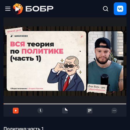
Главная
ЩЕЛЧОК
2026
Полезные
материалы
Проверка
сочинений
Тех
поддержка
Результаты
и
отзыв
Политика часть 1