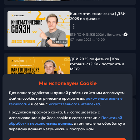
Кинематические связи | ДВИ
2025 по физике
ЕГЭ ПО ФИЗИКЕ 2026 с Виталичем
07 июня 2025 г., 10:00
01:34:54
ДВИ 2025 по физике | Как
готовиться? Как поступить в
МГУ?
Мы используем Cookie
ЕГЭ ПО ФИЗИКЕ 2026 с Виталичем
01:02:00
07 июня 2025 г., 08:00
Для вашего удобства и лучшей работы сайта мы используем
файлы cookie, метрические программы,
рекомендательные
технологии
и сервис
искусственного интеллекта
.
Мы покорили ЕГЭ
Продолжая просмотр сайта, Вы соглашаетесь с
использованием файлов cookie в соответствии с
Политикой
ЕГЭ ПО ФИЗИКЕ 2026 с Виталичем
обработки персональных данных
, в том числе на обработку и
03 июня 2025 г., 16:00
передачу данных метрическим программам.
02:47