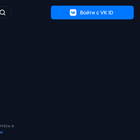
Войти c VK ID
тесь в
ки