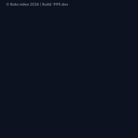
© Bobr.video
2026
| Build:
999.dev