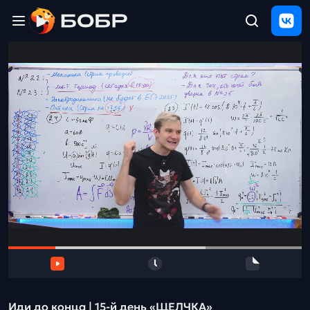
Главная
ЩЕЛЧОК
2026
Полезные
материалы
Проверка
сочинений
Тех
поддержка
Результаты
и
отзыв
Иди до конца | 15-й день «ЩЕЛЧКА»