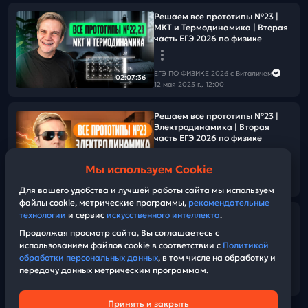
Решаем все прототипы Nº23 |
МКТ и Термодинамика | Вторая
часть ЕГЭ 2026 по физике
ЕГЭ ПО ФИЗИКЕ 2026 с Виталичем
02:07:36
12 мая 2025 г., 12:00
Решаем все прототипы Nº23 |
Электродинамика | Вторая
часть ЕГЭ 2026 по физике
Мы используем Cookie
ЕГЭ ПО ФИЗИКЕ 2026 с Виталичем
02:07:08
12 мая 2025 г., 08:00
Для вашего удобства и лучшей работы сайта мы используем
файлы cookie, метрические программы,
рекомендательные
технологии
и сервис
искусственного интеллекта
.
Заряд бодрости на 15-ый день
«Щелчка» по физике
Продолжая просмотр сайта, Вы соглашаетесь с
использованием файлов cookie в соответствии с
Политикой
обработки персональных данных
, в том числе на обработку и
ЕГЭ ПО ФИЗИКЕ 2026 с Виталичем
передачу данных метрическим программам.
12 мая 2025 г., 07:40
05:28
Принять и закрыть
Техническая поддержка