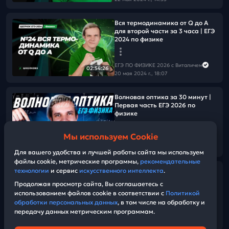
Вся термодинамика от Q до A
для второй части за 3 часа | ЕГЭ
2024 по физике
ЕГЭ ПО ФИЗИКЕ 2026 с Виталичем
02:54:26
20 мая 2024 г., 18:07
Волновая оптика за 30 минут |
Первая часть ЕГЭ 2026 по
физике
Мы используем Cookie
ЕГЭ ПО ФИЗИКЕ 2026 с Виталичем
28:22
19 мая 2024 г., 08:20
Для вашего удобства и лучшей работы сайта мы используем
файлы cookie, метрические программы,
рекомендательные
технологии
и сервис
искусственного интеллекта
.
Всё про конденсаторы за 3 часа
для №25 | ЕГЭ 2024 по физике
Продолжая просмотр сайта, Вы соглашаетесь с
использованием файлов cookie в соответствии с
Политикой
обработки персональных данных
, в том числе на обработку и
ЕГЭ ПО ФИЗИКЕ 2026 с Виталичем
передачу данных метрическим программам.
17 мая 2024 г., 12:49
02:38:20