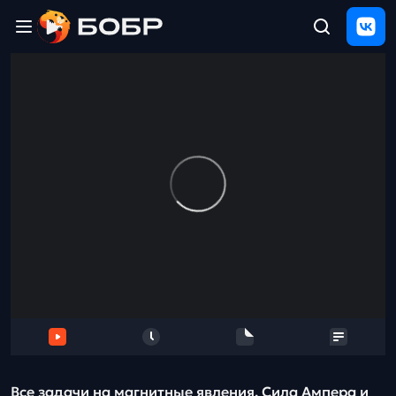
Главная
ЩЕЛЧОК
2026
Полезные
материалы
Проверка
сочинений
Тех
поддержка
Результаты
и
отзыв
Все задачи на магнитные явления. Сила Ампера и