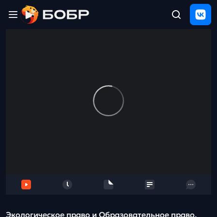
Главная
ЩЕЛЧОК
2026
Полезные
материалы
Проверка
сочинений
Тех
поддержка
Результаты
и
отзыв
Экологическое право и Образовательное право.