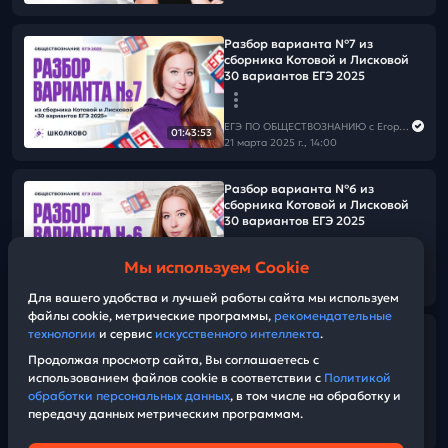
Разбор варианта №7 из
сборника Котовой и Лисковой
30 вариантов ЕГЭ 2025
ЕГЭ ПО ОБЩЕСТВОЗНАНИЮ c Егором Кантом
01:43:53
21 марта 2025 г., 14:00
Разбор варианта №6 из
сборника Котовой и Лисковой
30 вариантов ЕГЭ 2025
Мы используем Cookie
ЕГЭ ПО ОБЩЕСТВОЗНАНИЮ c Егором Кантом
01:32:44
14 марта 2025 г., 14:00
Для вашего удобства и лучшей работы сайта мы используем
файлы cookie, метрические программы,
рекомендательные
Разбор варианта №5 из
технологии
и сервис
искусственного интеллекта
.
сборника Котовой и Лисковой
Продолжая просмотр сайта, Вы соглашаетесь с
30 вариантов ЕГЭ 2025
использованием файлов cookie в соответствии с
Политикой
обработки персональных данных
, в том числе на обработку и
передачу данных метрическим программам.
ЕГЭ ПО ОБЩЕСТВОЗНАНИЮ c Егором Кантом
01:24:35
07 марта 2025 г., 14:00