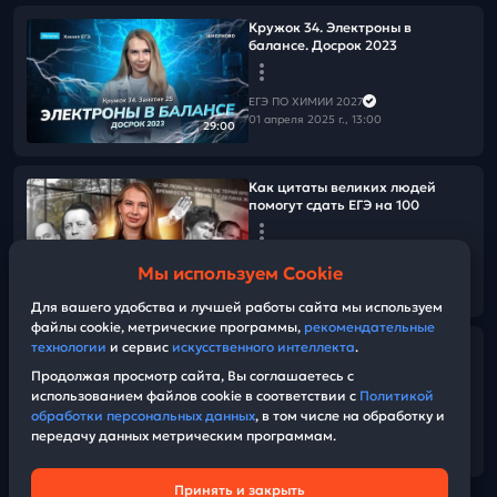
Кружок 34. Электроны в
балансе. Досрок 2023
ЕГЭ ПО ХИМИИ 2027
01 апреля 2025 г., 13:00
29:00
Как цитаты великих людей
помогут сдать ЕГЭ на 100
ЕГЭ ПО ХИМИИ 2027
Мы используем Cookie
30 марта 2025 г., 07:45
08:53
Для вашего удобства и лучшей работы сайта мы используем
файлы cookie, метрические программы,
рекомендательные
технологии
и сервис
искусственного интеллекта
.
Классификация веществ |
Видео шпаргалка для номера 5
Продолжая просмотр сайта, Вы соглашаетесь с
использованием файлов cookie в соответствии с
Политикой
обработки персональных данных
, в том числе на обработку и
ЕГЭ ПО ХИМИИ 2027
передачу данных метрическим программам.
29 марта 2025 г., 13:00
14:11
Принять и закрыть
Техническая поддержка