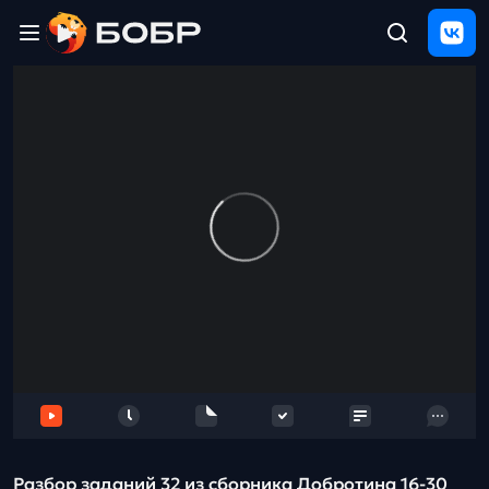
Главная
ЩЕЛЧОК
2026
Полезные
материалы
Проверка
сочинений
Тех
поддержка
Результаты
и
отзыв
Разбор заданий 32 из сборника Добротина 16-30