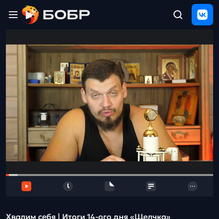
Главная
ЩЕЛЧОК
2026
Полезные
материалы
Проверка
сочинений
Тех
поддержка
Результаты
и
отзыв
Хвалим себя | Итоги 14-ого дня «Щелчка»