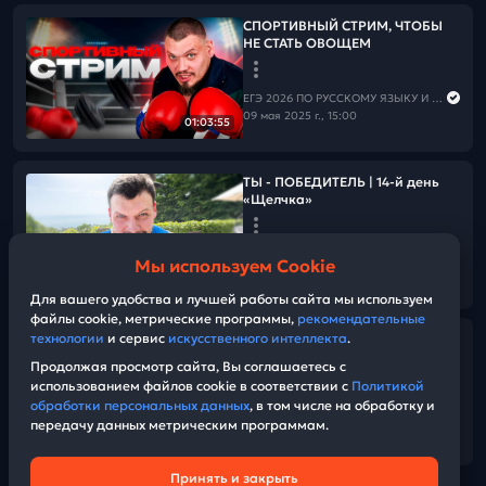
СПОРТИВНЫЙ СТРИМ, ЧТОБЫ
НЕ СТАТЬ ОВОЩЕМ
ЕГЭ 2026 ПО РУССКОМУ ЯЗЫКУ И МАТЕМАТИКЕ
09 мая 2025 г., 15:00
01:03:55
ТЫ - ПОБЕДИТЕЛЬ | 14-й день
«Щелчка»
ЕГЭ 2026 ПО РУССКОМУ ЯЗЫКУ И МАТЕМАТИКЕ
Мы используем Cookie
09 мая 2025 г., 14:00
01:35
Для вашего удобства и лучшей работы сайта мы используем
файлы cookie, метрические программы,
рекомендательные
технологии
и сервис
искусственного интеллекта
.
ВОКАЛЬНЫЙ СТРИМ | ПОЕМ
ПЕСНИ НА 9 МАЯ
Продолжая просмотр сайта, Вы соглашаетесь с
использованием файлов cookie в соответствии с
Политикой
обработки персональных данных
, в том числе на обработку и
ЕГЭ 2026 ПО РУССКОМУ ЯЗЫКУ И МАТЕМАТИКЕ
передачу данных метрическим программам.
09 мая 2025 г., 10:00
24:42
Принять и закрыть
Техническая поддержка