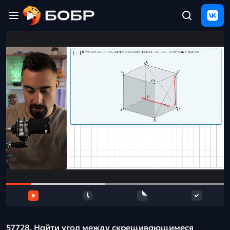
Главная
ЩЕЛЧОК
2026
Полезные
материалы
Проверка
сочинений
Тех
поддержка
Результаты
и
отзыв
57728. Найти угол между скрещивающимеся