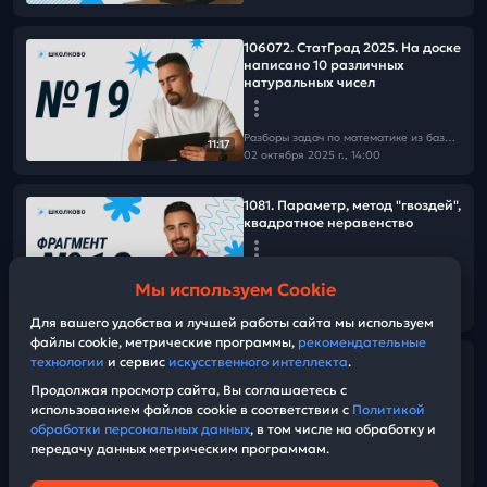
106072. СтатГрад 2025. На доске
написано 10 различных
натуральных чисел
Разборы задач по математике из базы Школково
11:17
02 октября 2025 г., 14:00
1081. Параметр, метод "гвоздей",
квадратное неравенство
Разборы задач по математике из базы Школково
Мы используем Cookie
02 октября 2025 г., 14:00
05:28
Для вашего удобства и лучшей работы сайта мы используем
файлы cookie, метрические программы,
рекомендательные
технологии
и сервис
искусственного интеллекта
.
1702. Дифференцированный
платеж
Продолжая просмотр сайта, Вы соглашаетесь с
использованием файлов cookie в соответствии с
Политикой
обработки персональных данных
, в том числе на обработку и
Разборы задач по математике из базы Школково
передачу данных метрическим программам.
02 октября 2025 г., 14:00
07:35