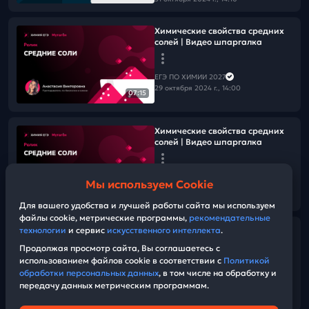
Химические свойства средних
солей | Видео шпаргалка
ЕГЭ ПО ХИМИИ 2027
29 октября 2024 г., 14:00
07:15
Химические свойства средних
солей | Видео шпаргалка
ЕГЭ ПО ХИМИИ 2027
Мы используем Cookie
29 октября 2024 г., 14:00
07:15
Для вашего удобства и лучшей работы сайта мы используем
файлы cookie, метрические программы,
рекомендательные
технологии
и сервис
искусственного интеллекта
.
Решаем 30 30-тых заданий из
сборника Добротина 2024
Продолжая просмотр сайта, Вы соглашаетесь с
использованием файлов cookie в соответствии с
Политикой
обработки персональных данных
, в том числе на обработку и
ЕГЭ ПО ХИМИИ 2027
передачу данных метрическим программам.
27 октября 2024 г., 13:00
01:41:08