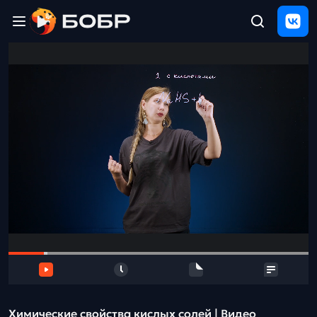
Главная
ЩЕЛЧОК
2026
Полезные
материалы
Проверка
сочинений
Тех
поддержка
Результаты
и
отзыв
Химические свойства кислых солей | Видео