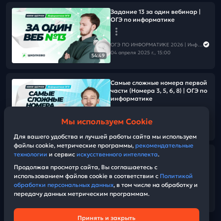
Задание 13 за один вебинар |
ОГЭ по информатике
ОГЭ ПО ИНФОРМАТИКЕ 2026 | Информатика с Мане
04 апреля 2025 г., 15:00
54:49
Самые сложные номера первой
части (Номера 3, 5, 6, 8) | ОГЭ по
информатике
Мы используем Cookie
ОГЭ ПО ИНФОРМАТИКЕ 2026 | Информатика с Мане
01:42:46
03 апреля 2025 г., 15:00
Для вашего удобства и лучшей работы сайта мы используем
файлы cookie, метрические программы,
рекомендательные
технологии
и сервис
искусственного интеллекта
.
Разбор пробника №3 ОГЭ по
информатике
Продолжая просмотр сайта, Вы соглашаетесь с
использованием файлов cookie в соответствии с
Политикой
обработки персональных данных
, в том числе на обработку и
ОГЭ ПО ИНФОРМАТИКЕ 2026 | Информатика с Мане
передачу данных метрическим программам.
30 марта 2025 г., 14:00
01:35:50
Принять и закрыть
Техническая поддержка