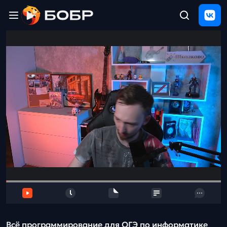
Главная
ЩЕЛЧОК
2026
Полезные
материалы
Проверка
сочинений
Тех
поддержка
Результаты
и
отзыв
Всё программирование для ОГЭ по информатике