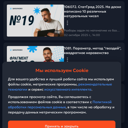
106072. СтатГрад 2025. На доске
написано 10 различных
натуральных чисел
Разборы задач по математике из базы Школково
11:17
02 октября 2025 г., 14:00
1081. Параметр, метод "гвоздей",
квадратное неравенство
Разборы задач по математике из базы Школково
Мы используем Cookie
02 октября 2025 г., 14:00
05:28
Для вашего удобства и лучшей работы сайта мы используем
файлы cookie, метрические программы,
рекомендательные
технологии
и сервис
искусственного интеллекта
.
1702. Дифференцированный
платеж
Продолжая просмотр сайта, Вы соглашаетесь с
использованием файлов cookie в соответствии с
Политикой
обработки персональных данных
, в том числе на обработку и
Разборы задач по математике из базы Школково
передачу данных метрическим программам.
02 октября 2025 г., 14:00
07:35
Принять и закрыть
Техническая поддержка