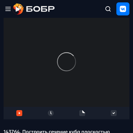
Главная
ЩЕЛЧОК
2026
Полезные
материалы
Проверка
сочинений
Тех
поддержка
Результаты
и
отзыв
143764. Построить сечение куба плоскостью