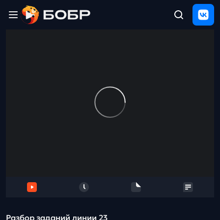
Главная
ЩЕЛЧОК
2026
Полезные
материалы
Проверка
сочинений
Тех
поддержка
Результаты
и
отзыв
Разбор заданий линии 23