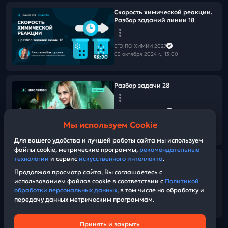
Скорость химической реакции.
Разбор заданий линии 18
ЕГЭ ПО ХИМИИ 2027
03 октября 2024 г., 13:00
58:20
Разбор задачи 28
ЕГЭ ПО ХИМИИ 2027
27 сентября 2024 г., 16:00
Мы используем Cookie
01:21:47
Для вашего удобства и лучшей работы сайта мы используем
файлы cookie, метрические программы,
рекомендательные
технологии
и сервис
искусственного интеллекта
.
Разбор заданий линии 5
Продолжая просмотр сайта, Вы соглашаетесь с
использованием файлов cookie в соответствии с
Политикой
ЕГЭ ПО ХИМИИ 2027
обработки персональных данных
, в том числе на обработку и
26 сентября 2024 г., 16:00
передачу данных метрическим программам.
01:17:16
Принять и закрыть
Техническая поддержка