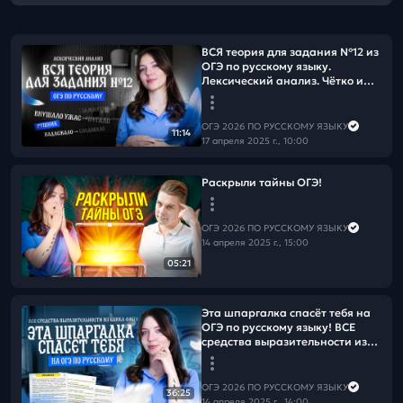
ВСЯ теория для задания №12 из
ОГЭ по русскому языку.
Лексический анализ. Чётко и
без воды!
ОГЭ 2026 ПО РУССКОМУ ЯЗЫКУ
11:14
17 апреля 2025 г., 10:00
Раскрыли тайны ОГЭ!
ОГЭ 2026 ПО РУССКОМУ ЯЗЫКУ
14 апреля 2025 г., 15:00
05:21
Эта шпаргалка спасёт тебя на
ОГЭ по русскому языку! ВСЕ
средства выразительности из
банка ФИПИ
ОГЭ 2026 ПО РУССКОМУ ЯЗЫКУ
36:25
14 апреля 2025 г., 14:00