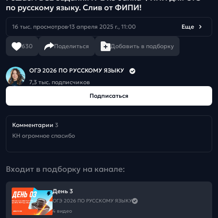
по русскому языку. Слив от ФИПИ!
16 тыс. просмотров
13 апреля 2025 г., 11:00
Еще
630
Поделиться
Добавить в подборку
ОГЭ 2026 ПО РУССКОМУ ЯЗЫКУ
7,3 тыс. подписчиков
Подписаться
Комментарии
3
КН огромное спасибо 
Входит в подборку на канале:
День 3
ОГЭ 2026 ПО РУССКОМУ ЯЗЫКУ
4 видео