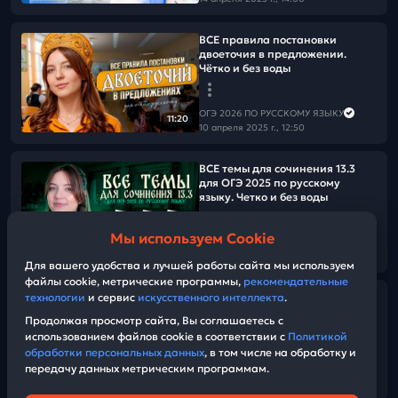
ВСЕ правила постановки
двоеточия в предложении.
Чётко и без воды
ОГЭ 2026 ПО РУССКОМУ ЯЗЫКУ
11:20
10 апреля 2025 г., 12:50
ВСЕ темы для сочинения 13.3
для ОГЭ 2025 по русскому
языку. Четко и без воды
Мы используем Cookie
ОГЭ 2026 ПО РУССКОМУ ЯЗЫКУ
09:45
07 апреля 2025 г., 13:00
Для вашего удобства и лучшей работы сайта мы используем
файлы cookie, метрические программы,
рекомендательные
ВСЯ теория для заданий №4 и 5
технологии
и сервис
искусственного интеллекта
.
из ОГЭ по русскому языку.
Продолжая просмотр сайта, Вы соглашаетесь с
Синтаксис и пунктуация за 2
использованием файлов cookie в соответствии с
Политикой
часа. Чётко и без воды
обработки персональных данных
, в том числе на обработку и
передачу данных метрическим программам.
ОГЭ 2026 ПО РУССКОМУ ЯЗЫКУ
01:35:33
06 апреля 2025 г., 11:00