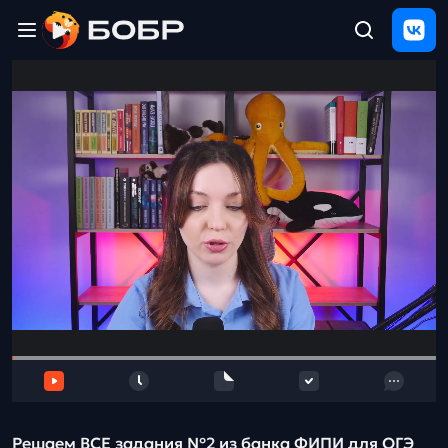
Главная
ЩЕЛЧОК
2026
Полезные
материалы
Проверка
сочинений
Тех
поддержка
Результаты
и
отзыв
Решаем ВСЕ задания №2 из банка ФИПИ для ОГЭ