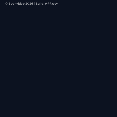
© Bobr.video
2026
| Build:
999.dev