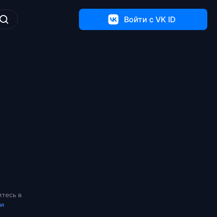
Войти c VK ID
тесь в
ки