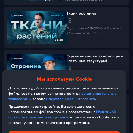
Ткани растений
Подготовка к ОГЭ-2026 по биологии
22 апреля 2026 г., 10:00
36:38
Строение клетки (органоиды и
клеточные структуры)
Подготовка к ОГЭ-2026 по биологии
Мы используем Cookie
22 апреля 2026 г., 10:00
43:32
Для вашего удобства и лучшей работы сайта мы используем
файлы cookie, метрические программы,
рекомендательные
технологии
и сервис
искусственного интеллекта
.
Ткани человека, опорно-
двигательная система
Продолжая просмотр сайта, Вы соглашаетесь с
использованием файлов cookie в соответствии с
Политикой
обработки персональных данных
, в том числе на обработку и
Подготовка к ОГЭ-2026 по биологии
передачу данных метрическим программам.
22 апреля 2026 г., 10:00
01:09:09