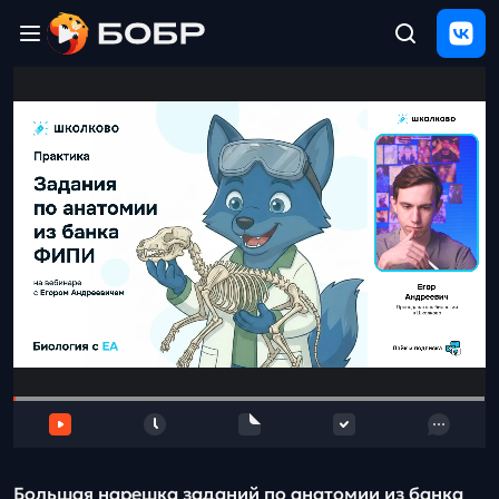
Главная
ЩЕЛЧОК
2026
Полезные
материалы
Проверка
сочинений
Тех
поддержка
Результаты
и
отзыв
Большая нарешка заданий по анатомии из банка