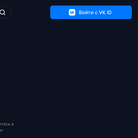
Войти c VK ID
тесь в
ки