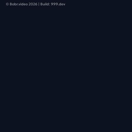
© Bobr.video
2026
| Build:
999.dev