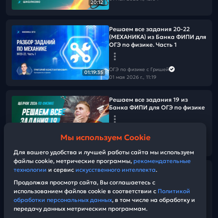
20:12
Решаем все задания 20-22
(МЕХАНИКА) из Банка ФИПИ для
ОГЭ по физике. Часть 1
ОГЭ по физике с Гришей
01:19:35
01 мая 2026 г., 11:19
Решаем все задания 19 из
Банка ФИПИ для ОГЭ по физике
ОГЭ по физике с Гришей
Мы используем Cookie
01 мая 2026 г., 11:19
39:49
Для вашего удобства и лучшей работы сайта мы используем
файлы cookie, метрические программы,
рекомендательные
технологии
и сервис
искусственного интеллекта
.
Решаем все задания 20-22
(ТЕПЛОВЫЕ ЯВЛЕНИЯ) из Банка
Продолжая просмотр сайта, Вы соглашаетесь с
ФИПИ для ОГЭ по физике. Часть
использованием файлов cookie в соответствии с
Политикой
1
обработки персональных данных
, в том числе на обработку и
передачу данных метрическим программам.
ОГЭ по физике с Гришей
01:35:37
01 мая 2026 г., 11:19