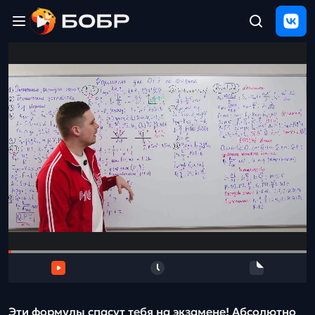
Главная
ЩЕЛЧОК
2026
Полезные
материалы
Проверка
сочинений
Тех
поддержка
Результаты
и
отзыв
Эти формулы спасут тебя на экзамене! Абсолютно