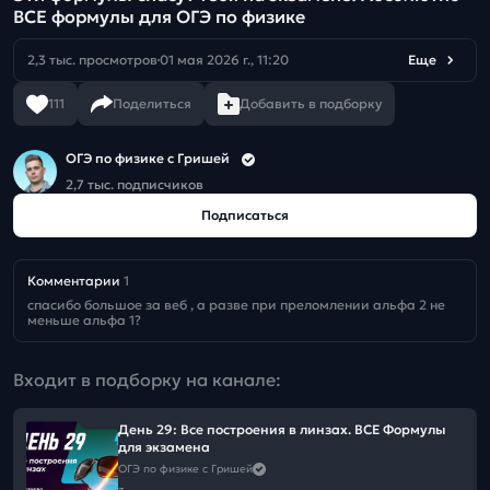
ВСЕ формулы для ОГЭ по физике
2,3 тыс. просмотров
01 мая 2026 г., 11:20
Еще
111
Поделиться
Добавить в подборку
ОГЭ по физике с Гришей
2,7 тыс. подписчиков
Подписаться
Комментарии
1
спасибо большое за веб , а разве при преломлении альфа 2 не  
меньше альфа 1?
Входит в подборку на канале:
День 29: Все построения в линзах. ВСЕ Формулы
для экзамена
ОГЭ по физике с Гришей