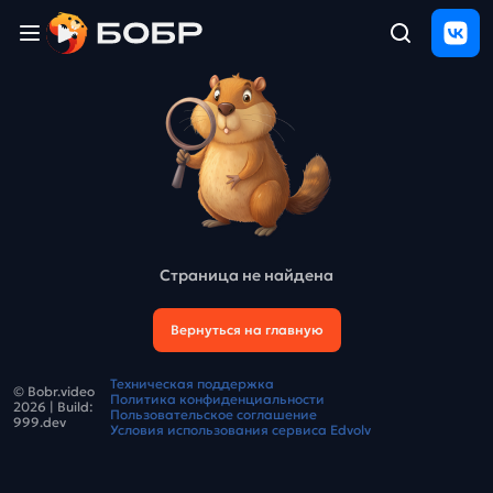
Главная
ЩЕЛЧОК
2026
Полезные
материалы
Проверка
сочинений
Страница не найдена
Тех
поддержка
Вернуться на главную
Результаты
Техническая поддержка
© Bobr.video
и
Политика конфиденциальности
2026
| Build:
отзыв
Пользовательское соглашение
999.dev
Условия использования сервиса Edvolv