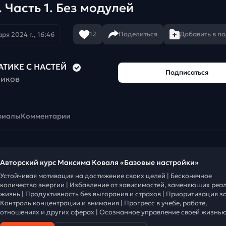
 Часть 1. Без модулей
12
Поделиться
Добавить в п
ря 2024 г., 16:46
АТИКЕ С НАСТЕЙ
Подписаться
чиков
риалы
Комментарии
Авторский курс Максима Коваля «Базовые настройки»
Устойчивая мотивация на достижение своих целей | Бесконечное
количество энергии | Избавление от зависимостей, заменяющих реа
жизнь | Продуктивность без выгорания и страхов | Приоритизация за
Контроль концентрации и внимания | Прогресс в учебе, работе,
отношениях и других сферах | Осознанное управление своей жизнью