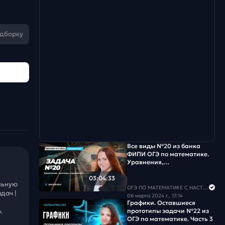
одборку
Все виды №20 из банка
ФИПИ ОГЭ по математике.
Уравнения,
системы,неравенства
03:04:33
льную
ОГЭ ПО МАТЕМАТИКЕ С НАСТЕЙ
дач |
06 марта 2024 г., 17:14
Графики. Оставшиеся
прототипы задачи №22 из
.
ОГЭ по математике. Часть 3