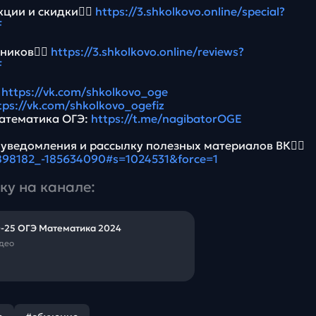
ции и скидки👉🏻
https://3.shkolkovo.online/special?
F
ников👉🏻
https://3.shkolkovo.online/reviews?
F
:
https://vk.com/shkolkovo_oge
tps://vk.com/shkolkovo_ogefiz
атематика ОГЭ:
https://t.me/nagibatorOGE
 уведомления и рассылку полезных материалов ВК👉🏻
5898182_-185634090#s=1024531&force=1
ку на канале:
-25 ОГЭ Математика 2024
идео