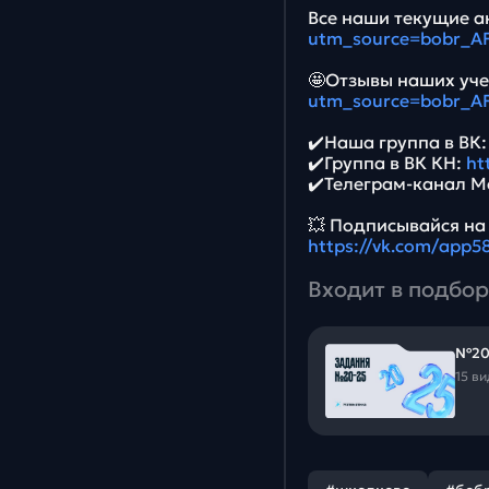
Все наши текущие ак
utm_source=bobr_A
🤩Отзывы наших уче
utm_source=bobr_A
✔️Наша группа в ВК
✔️Группа в ВК КН:
ht
✔️Телеграм-канал М
💥 Подписывайся на
https://vk.com/app
Входит в подбор
№20
15 в