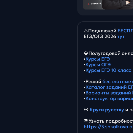
⚠️Подключай
БЕСПЛ
ЕГЭ/ОГЭ 2026
тут
💎Полугодовой онла
▪️
Курсы ЕГЭ
▪️
Курсы ОГЭ
▪️
Курсы ЕГЭ 10 класс
▪️Решай
бесплатные 
▪️
Каталог заданий ЕГ
▪️
Варианты заданий 
▪️
Конструктор вариа
🎯
Крути рулетку
и п
💸Узнать подробност
https://3.shkolkovo.