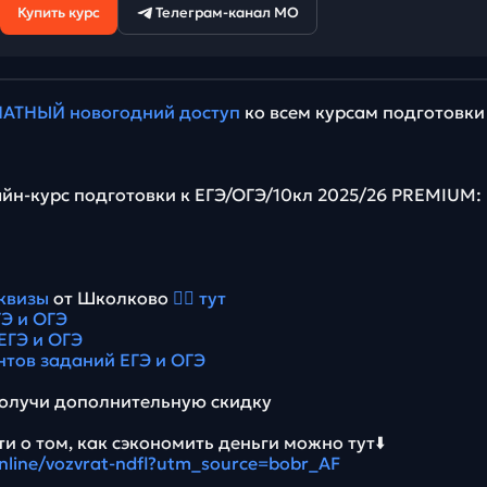
Купить курс
Телеграм-канал МО
АТНЫЙ новогодний доступ
ко всем курсам подготовки
йн-курс подготовки к ЕГЭ/ОГЭ/10кл 2025/26 PREMIUM:
квизы
от Школково
👉🏻 тут
Э и ОГЭ
ЕГЭ и ОГЭ
нтов заданий ЕГЭ и ОГЭ
олучи дополнительную скидку
и о том, как сэкономить деньги можно тут⬇️
online/vozvrat-ndfl?utm_source=bobr_AF