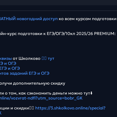
АТНЫЙ новогодний доступ
ко всем курсам подготовки
йн-курс подготовки к ЕГЭ/ОГЭ/10кл 2025/26 PREMIUM:
квизы
от Школково
👉🏻 тут
Э и ОГЭ
ЕГЭ и ОГЭ
нтов заданий ЕГЭ и ОГЭ
олучи дополнительную скидку
и о том, как сэкономить деньги можно тут⬇️
.online/vozvrat-ndfl?utm_source=bobr_GK
ции и скидки👉🏻
https://3.shkolkovo.online/special?
K