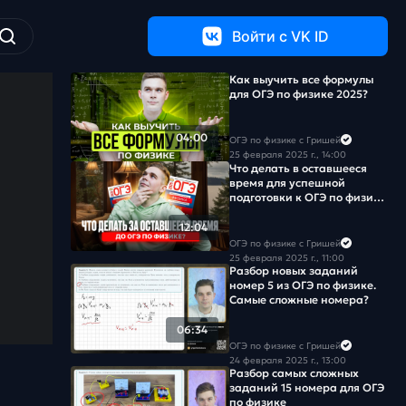
Войти c VK ID
Как выучить все формулы
для ОГЭ по физике 2025?
04:00
ОГЭ по физике с Гришей
25 февраля 2025 г., 14:00
Что делать в оставшееся
время для успешной
подготовки к ОГЭ по физике
2025?
12:04
ОГЭ по физике с Гришей
25 февраля 2025 г., 11:00
Разбор новых заданий
номер 5 из ОГЭ по физике.
Самые сложные номера?
06:34
ОГЭ по физике с Гришей
24 февраля 2025 г., 13:00
Разбор самых сложных
заданий 15 номера для ОГЭ
по физике