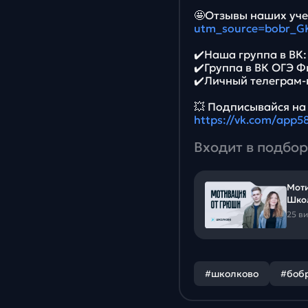
🤩Отзывы наших уче
utm_source=bobr_G
✔️Наша группа в ВК
✔️Группа в ВК ОГЭ 
✔️Личный телеграм-
💥 Подписывайся на
https://vk.com/app
Входит в подбор
Моти
Шко
25 в
#школково
#боб