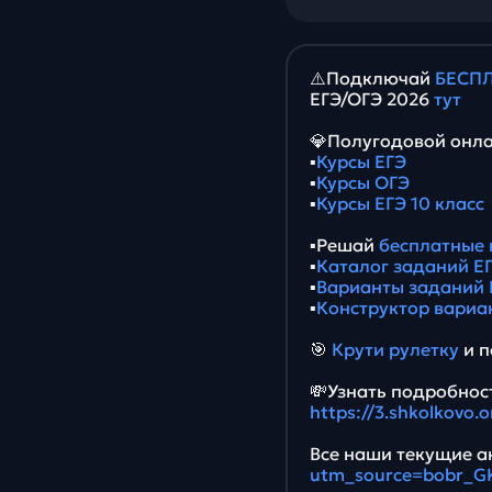
⚠️Подключай
БЕСПЛ
ЕГЭ/ОГЭ 2026
тут
💎Полугодовой онла
▪️
Курсы ЕГЭ
▪️
Курсы ОГЭ
▪️
Курсы ЕГЭ 10 класс
▪️Решай
бесплатные 
▪️
Каталог заданий ЕГ
▪️
Варианты заданий 
▪️
Конструктор вариа
🎯
Крути рулетку
и п
💸Узнать подробност
https://3.shkolkovo
Все наши текущие ак
utm_source=bobr_G