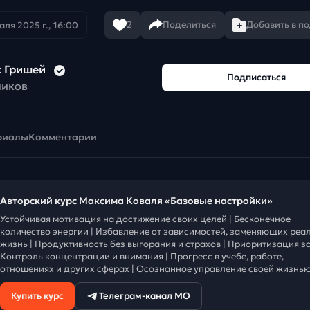
2
Поделиться
Добавить в п
аля 2025 г., 16:00
с Гришей
Подписаться
чиков
риалы
Комментарии
Авторский курс Максима Коваля «Базовые настройки»
Устойчивая мотивация на достижение своих целей | Бесконечное
количество энергии | Избавление от зависимостей, заменяющих реа
жизнь | Продуктивность без выгорания и страхов | Приоритизация за
Контроль концентрации и внимания | Прогресс в учебе, работе,
отношениях и других сферах | Осознанное управление своей жизнью
Купить курс
Телеграм-канал МО