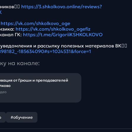
ников👉🏻
https://3.shkolkovo.online/reviews?
K
:
https://vk.com/shkolkovo_oge
Физика:
https://vk.com/shkolkovo_ogefiz
канал ГК:
https://t.me/GrigoriiKSHKOLKOVO
 уведомления и рассылку полезных материалов ВК👉🏻
5898182_-185634090#s=1024531&force=1
ку на канале:
вация от Грюши и преподавателей
лково
идео
р
#обучение