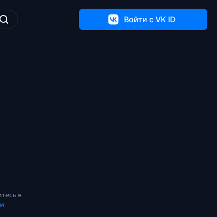
Войти c VK ID
тесь в
ки