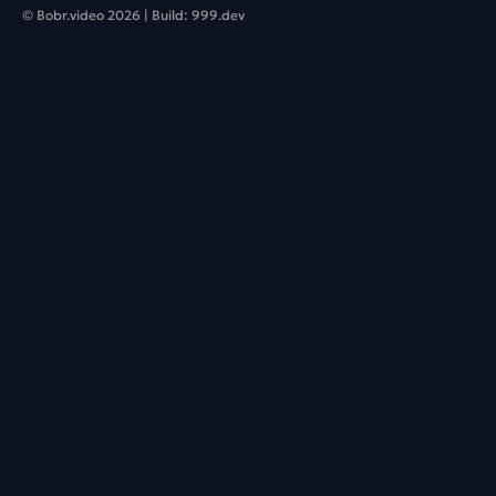
© Bobr.video
2026
| Build:
999.dev