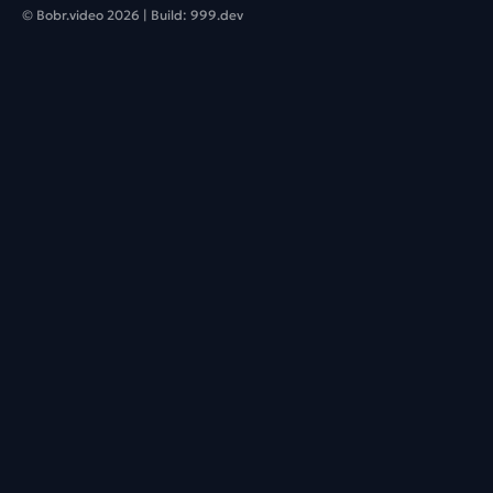
© Bobr.video
2026
| Build:
999.dev