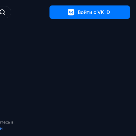
Войти c VK ID
тесь в
ки