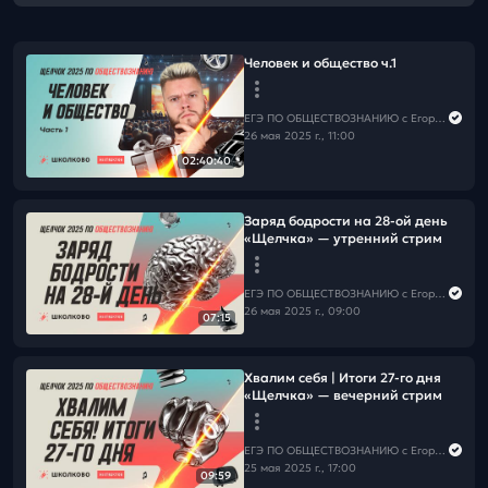
Человек и общество ч.1
ЕГЭ ПО ОБЩЕСТВОЗНАНИЮ c Егором Кантом
26 мая 2025 г., 11:00
02:40:40
Заряд бодрости на 28-ой день
«Щелчка» — утренний стрим
ЕГЭ ПО ОБЩЕСТВОЗНАНИЮ c Егором Кантом
26 мая 2025 г., 09:00
07:15
Хвалим себя | Итоги 27-го дня
«Щелчка» — вечерний стрим
ЕГЭ ПО ОБЩЕСТВОЗНАНИЮ c Егором Кантом
25 мая 2025 г., 17:00
09:59