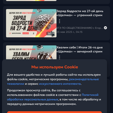
Заряд бодрости на 27-ой день
«Щелчка» — утренний стрим
ЕГЭ ПО ОБЩЕСТВОЗНАНИЮ c Егором Кантом
25 мая 2025 г., 04:15
11:03
Хвалим себя | Итоги 26-го дня
«Щелчка» — вечерний стрим
ЕГЭ ПО ОБЩЕСТВОЗНАНИЮ c Егором Кантом
Мы используем Cookie
24 мая 2025 г., 17:00
15:46
Для вашего удобства и лучшей работы сайта мы используем
файлы cookie, метрические программы,
рекомендательные
технологии
и сервис
искусственного интеллекта
.
Решаем все задания 22 и 25 по
социологии
Продолжая просмотр сайта, Вы соглашаетесь с
использованием файлов cookie в соответствии с
Политикой
обработки персональных данных
, в том числе на обработку и
ЕГЭ ПО ОБЩЕСТВОЗНАНИЮ c Егором Кантом
передачу данных метрическим программам.
24 мая 2025 г., 06:00
02:15:58