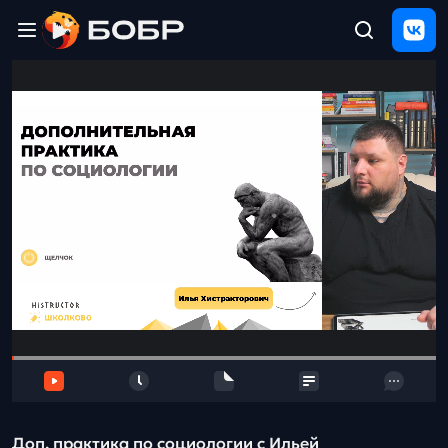
Главная
ЩЕЛЧОК
2026
Полезные
материалы
Проверка
сочинений
Тех
поддержка
Результаты
и
отзыв
Доп. практика по социологии с Ильей