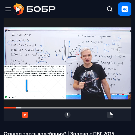
Главная
ЩЕЛЧОК
2026
Полезные
материалы
Проверка
сочинений
Тех
поддержка
Результаты
и
отзыв
Откуда здесь колебания? | Задача с ПВГ 2015