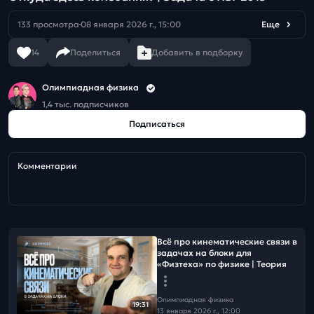
133 просмотра
08 января 2026 г., 15:00
Еще
14
Поделиться
Добавить в подборку
Олимпиадная физика
1,4 тыс. подписчиков
Подписаться
Комментарии
Всё про кинематические связи в
задачах на блоки для
«Физтеха» по физике | Теория
Олимпиадная физика
19:31
13 января 2026 г., 12:00