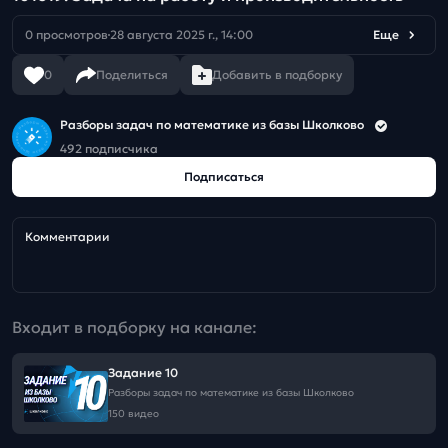
0 просмотров
28 августа 2025 г., 14:00
Еще
0
Поделиться
Добавить в подборку
Разборы задач по математике из базы Школково
492 подписчика
Подписаться
Комментарии
Входит в подборку на канале:
Задание 10
Разборы задач по математике из базы Школково
150 видео