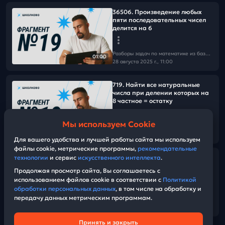
36506. Произведение любых
пяти последовательных чисел
делится на 6
Разборы задач по математике из базы Школково
01:00
28 августа 2025 г., 11:00
719. Найти все натуральные
числа при делении которых на
8 частное = остатку
Мы используем Cookie
Разборы задач по математике из базы Школково
02:01
28 августа 2025 г., 11:00
Для вашего удобства и лучшей работы сайта мы используем
файлы cookie, метрические программы,
рекомендательные
720. Найти остаток при делении
технологии
и сервис
искусственного интеллекта
.
на 4, если известен при
Продолжая просмотр сайта, Вы соглашаетесь с
делении на 8
использованием файлов cookie в соответствии с
Политикой
обработки персональных данных
, в том числе на обработку и
передачу данных метрическим программам.
Разборы задач по математике из базы Школково
01:37
28 августа 2025 г., 11:00
Принять и закрыть
Техническая поддержка