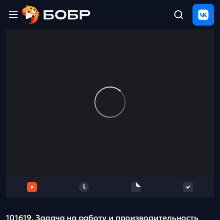
Главная
ЩЕЛЧОК
2026
Полезные
материалы
Проверка
сочинений
Тех
поддержка
Результаты
и
отзыв
101619. Задача на работу и производительность