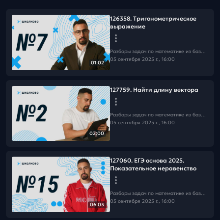
126358. Тригонометрическое
выражение
Разборы задач по математике из базы Школково
05 сентября 2025 г., 16:00
01:02
127759. Найти длину вектора
Разборы задач по математике из базы Школково
05 сентября 2025 г., 16:00
02:00
127060. ЕГЭ основа 2025.
Показательное неравенство
Разборы задач по математике из базы Школково
05 сентября 2025 г., 16:00
06:03