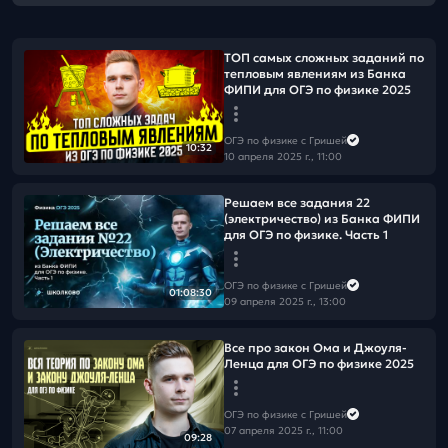
ТОП самых сложных заданий по
тепловым явлениям из Банка
ФИПИ для ОГЭ по физике 2025
ОГЭ по физике с Гришей
10:32
10 апреля 2025 г., 11:00
Решаем все задания 22
(электричество) из Банка ФИПИ
для ОГЭ по физике. Часть 1
ОГЭ по физике с Гришей
01:08:30
09 апреля 2025 г., 13:00
Все про закон Ома и Джоуля-
Ленца для ОГЭ по физике 2025
ОГЭ по физике с Гришей
07 апреля 2025 г., 11:00
09:28