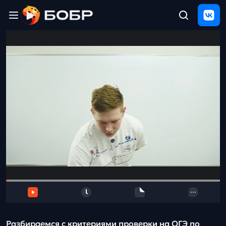
Главная
ЩЕЛЧОК
2026
Полезные
материалы
Проверка
сочинений
Тех
поддержка
Результаты
и
отзыв
Разбираемся с критериями проверки на ОГЭ по