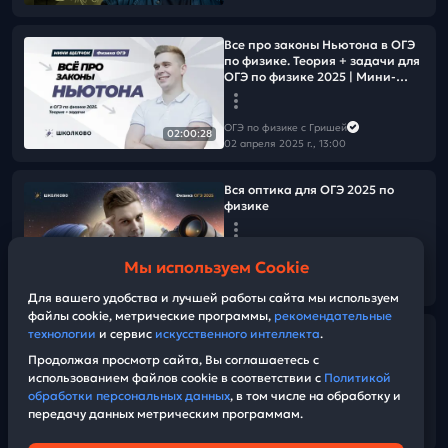
Все про законы Ньютона в ОГЭ
по физике. Теория + задачи для
ОГЭ по физике 2025 | Мини-
Щелчок
ОГЭ по физике с Гришей
02:00:28
02 апреля 2025 г., 13:00
Вся оптика для ОГЭ 2025 по
физике
ОГЭ по физике с Гришей
Мы используем Cookie
01 апреля 2025 г., 13:00
01:47:40
Для вашего удобства и лучшей работы сайта мы используем
файлы cookie, метрические программы,
рекомендательные
технологии
и сервис
искусственного интеллекта
.
Все про теплопроводность для
ОГЭ по физике 2025
Продолжая просмотр сайта, Вы соглашаетесь с
использованием файлов cookie в соответствии с
Политикой
обработки персональных данных
, в том числе на обработку и
ОГЭ по физике с Гришей
передачу данных метрическим программам.
31 марта 2025 г., 11:00
03:10