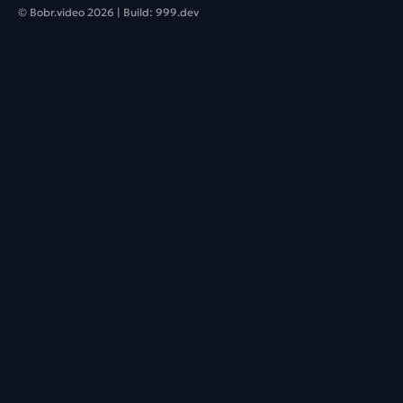
© Bobr.video
2026
| Build:
999.dev