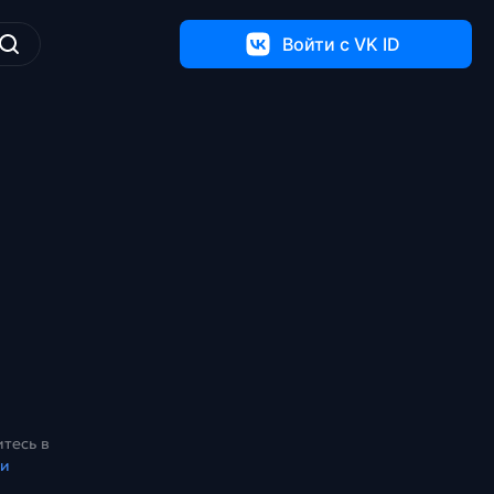
Войти c VK ID
тесь в
ки