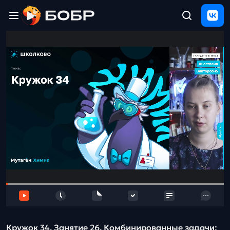
Главная
ЩЕЛЧОК
2026
Полезные
материалы
Проверка
сочинений
Тех
поддержка
Результаты
и
отзыв
Кружок 34. Занятие 26. Комбинированные задачи: