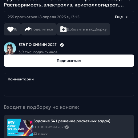
Растворимость, электролиз, кристаллогидрат.
Нетипичное разложение нитратов
235 просмотров
18 апреля 2025 г., 13:15
Еще
18
Поделиться
Добавить в подборку
ЕГЭ ПО ХИМИИ 2027
3,9 тыс. подписчиков
Подписаться
Комментарии
Входит в подборку на канале:
Задание 34 ( решение расчетных задач)
ЕГЭ ПО ХИМИИ 2027
22 видео