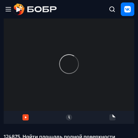
Главная
ЩЕЛЧОК
2026
Полезные
материалы
Проверка
сочинений
Тех
поддержка
Результаты
и
отзыв
124875. Найти площадь полной поверхности