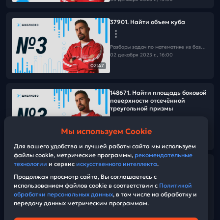
37901. Найти объем куба
Разборы задач по математике из базы Школково
02 декабря 2025 г., 16:00
02:47
148671. Найти площадь боковой
поверхности отсечённой
треугольной призмы
Мы используем Cookie
Разборы задач по математике из базы Школково
03:46
02 декабря 2025 г., 16:00
Для вашего удобства и лучшей работы сайта мы используем
файлы cookie, метрические программы,
рекомендательные
технологии
и сервис
искусственного интеллекта
.
137516. Найти объем пирамиды
Продолжая просмотр сайта, Вы соглашаетесь с
использованием файлов cookie в соответствии с
Политикой
Разборы задач по математике из базы Школково
обработки персональных данных
, в том числе на обработку и
02 декабря 2025 г., 16:00
передачу данных метрическим программам.
01:43