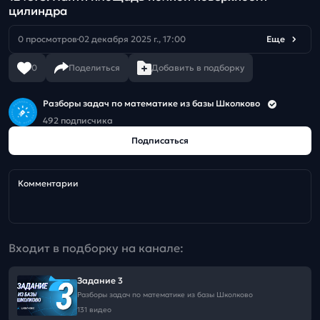
цилиндра
0 просмотров
02 декабря 2025 г., 17:00
Еще
0
Поделиться
Добавить в подборку
Разборы задач по математике из базы Школково
492 подписчика
Подписаться
Комментарии
Входит в подборку на канале:
Задание 3
Разборы задач по математике из базы Школково
131 видео