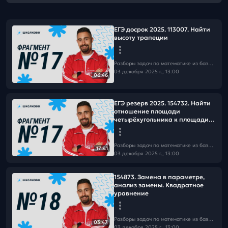
ЕГЭ досрок 2025. 113007. Найти
высоту трапеции
Разборы задач по математике из базы Школково
03 декабря 2025 г., 13:00
06:46
ЕГЭ резерв 2025. 154732. Найти
отношение площади
четырёхугольника к площади
трапеции
Разборы задач по математике из базы Школково
17:41
03 декабря 2025 г., 13:00
154873. Замена в параметре,
анализ замены. Квадратное
уравнение
Разборы задач по математике из базы Школково
03:47
03 декабря 2025 г., 13:00