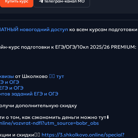
Купить курс
Телеграм-канал МО
АТНЫЙ новогодний доступ
ко всем курсам подготовки
йн-курс подготовки к ЕГЭ/ОГЭ/10кл 2025/26 PREMIUM:
квизы
от Школково
👉🏻 тут
Э и ОГЭ
ЕГЭ и ОГЭ
нтов заданий ЕГЭ и ОГЭ
олучи дополнительную скидку
и о том, как сэкономить деньги можно тут⬇️
online/vozvrat-ndfl?utm_source=bobr_obs
ции и скидки👉🏻
https://3.shkolkovo.online/special?