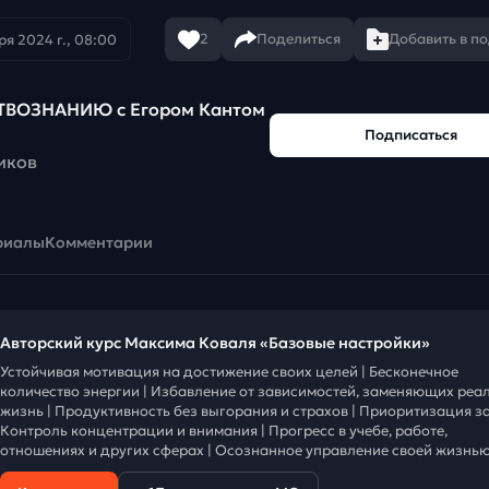
2
Поделиться
Добавить в п
ря 2024 г., 08:00
ТВОЗНАНИЮ c Егором Кантом
Подписаться
иков
риалы
Комментарии
Авторский курс Максима Коваля «Базовые настройки»
Устойчивая мотивация на достижение своих целей | Бесконечное
количество энергии | Избавление от зависимостей, заменяющих реа
жизнь | Продуктивность без выгорания и страхов | Приоритизация за
Контроль концентрации и внимания | Прогресс в учебе, работе,
отношениях и других сферах | Осознанное управление своей жизнью