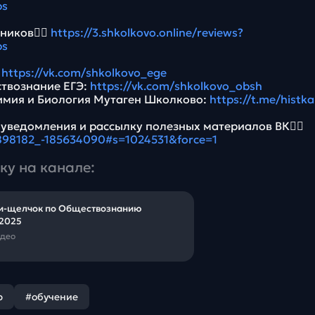
bs
ников👉🏻
https://3.shkolkovo.online/reviews?
bs
:
https://vk.com/shkolkovo_ege
ствознание ЕГЭ:
https://vk.com/shkolkovo_obsh
имия и Биология Мутаген Школково:
https://t.me/histk
 уведомления и рассылку полезных материалов ВК👉🏻
5898182_-185634090#s=1024531&force=1
ку на канале:
и-щелчок по Обществознанию
2025
идео
р
#обучение