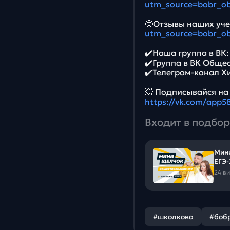
utm_source=bobr_o
🤩Отзывы наших уче
utm_source=bobr_o
✔️Наша группа в ВК
✔️Группа в ВК Обще
✔️Телеграм-канал Х
💥 Подписывайся на
https://vk.com/app
Входит в подбор
Мин
ЕГЭ-
24 в
#школково
#боб