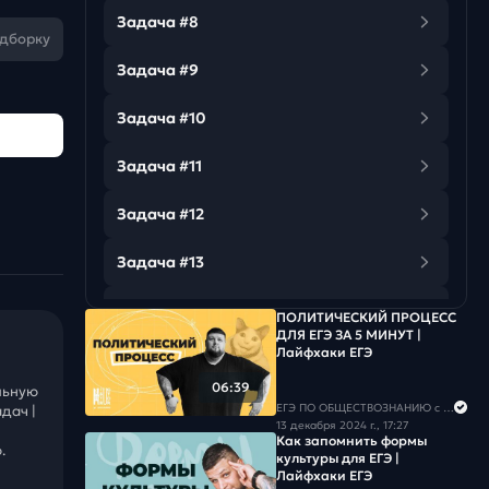
Задача #8
одборку
Задача #9
Задача #10
Задача #11
Задача #12
Задача #13
Задача #14
ПОЛИТИЧЕСКИЙ ПРОЦЕСС
ДЛЯ ЕГЭ ЗА 5 МИНУТ |
Лайфхаки ЕГЭ
Задача #15
06:39
льную
ЕГЭ ПО ОБЩЕСТВОЗНАНИЮ c Егором Кантом
дач |
13 декабря 2024 г., 17:27
Как запомнить формы
.
культуры для ЕГЭ |
Лайфхаки ЕГЭ