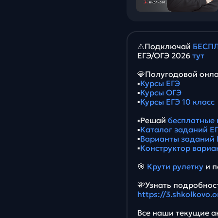
⚠️Подключай
БЕСПЛ
ЕГЭ/ОГЭ 2026
тут
💎Полугодовой онла
▪️
Курсы ЕГЭ
▪️
Курсы ОГЭ
▪️
Курсы ЕГЭ 10 класс
▪️Решай
бесплатные 
▪️
Каталог заданий ЕГ
▪️
Варианты заданий 
▪️
Конструктор вариа
🎯
Крути рулетку
и п
💸Узнать подробност
https://3.shkolkovo.
Все наши текущие ак