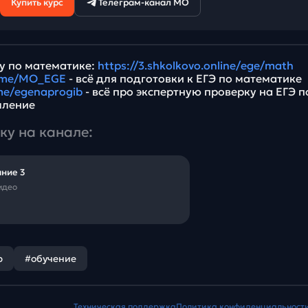
Купить курс
Телеграм-канал МО
у по математике:
https://3.shkolkovo.online/ege/math
t.me/MO_EGE
- всё для подготовки к ЕГЭ по математике
.me/egenaprogib
- всё про экспертную проверку на ЕГЭ п
мление
ку на канале:
ние 3
видео
р
#обучение
Техническая поддержка
Политика конфиденциальност