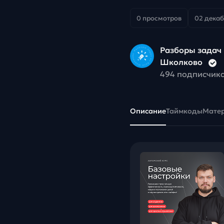
0 просмотров
02 декаб
Разборы задач 
Школково
494 подписчик
Описание
Таймкоды
Мате