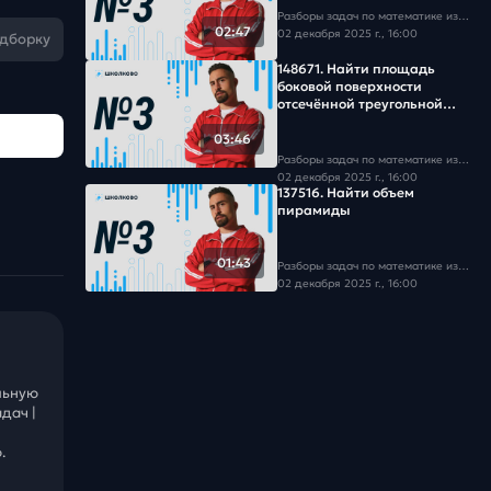
Разборы задач по математике из базы Школково
02:47
02 декабря 2025 г., 16:00
одборку
148671. Найти площадь
боковой поверхности
отсечённой треугольной
призмы
03:46
Разборы задач по математике из базы Школково
02 декабря 2025 г., 16:00
137516. Найти объем
пирамиды
01:43
Разборы задач по математике из базы Школково
02 декабря 2025 г., 16:00
льную
дач |
.