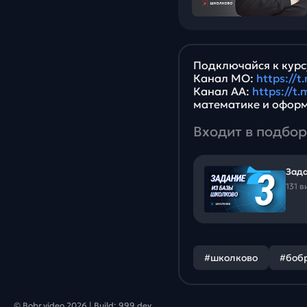
Подключайся к курс
Канал МО:
https://
Канал АА:
https://t
математике и офор
Входит в подбор
Зада
131 
#школково
#боб
© Bobr.video
2026
| Build:
999.dev