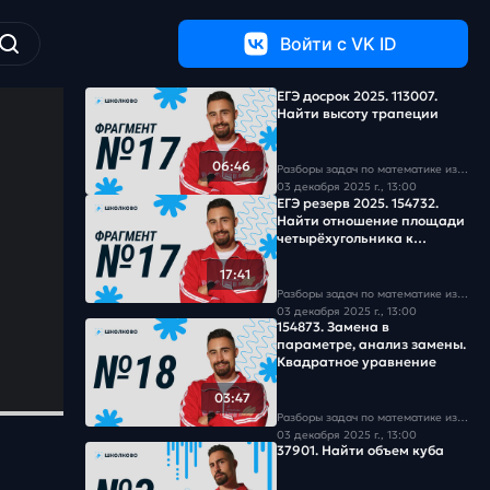
Войти c VK ID
ЕГЭ досрок 2025. 113007.
Найти высоту трапеции
06:46
Разборы задач по математике из базы Школково
03 декабря 2025 г., 13:00
ЕГЭ резерв 2025. 154732.
Найти отношение площади
четырёхугольника к
площади трапеции
17:41
Разборы задач по математике из базы Школково
03 декабря 2025 г., 13:00
154873. Замена в
параметре, анализ замены.
Квадратное уравнение
03:47
Разборы задач по математике из базы Школково
03 декабря 2025 г., 13:00
37901. Найти объем куба