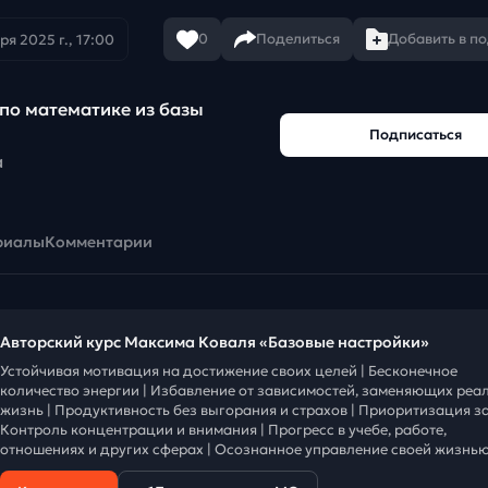
0
Поделиться
Добавить в п
ря 2025 г., 17:00
по математике из базы
Подписаться
а
риалы
Комментарии
Авторский курс Максима Коваля «Базовые настройки»
Устойчивая мотивация на достижение своих целей | Бесконечное
количество энергии | Избавление от зависимостей, заменяющих реа
жизнь | Продуктивность без выгорания и страхов | Приоритизация за
Контроль концентрации и внимания | Прогресс в учебе, работе,
отношениях и других сферах | Осознанное управление своей жизнью