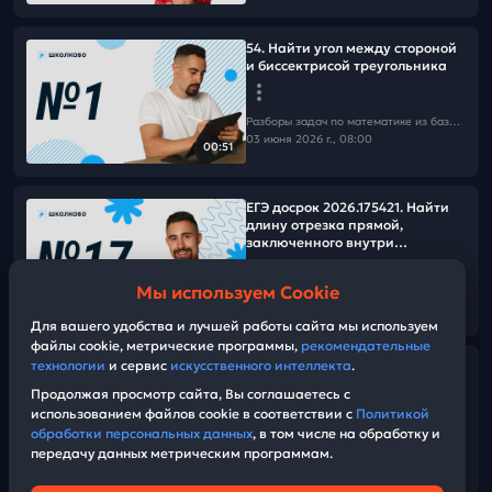
54. Найти угол между стороной
и биссектрисой треугольника
Разборы задач по математике из базы Школково
03 июня 2026 г., 08:00
00:51
ЕГЭ досрок 2026.175421. Найти
длину отрезка прямой,
заключенного внутри
треугольника
Мы используем Cookie
Разборы задач по математике из базы Школково
14:30
03 июня 2026 г., 08:00
Для вашего удобства и лучшей работы сайта мы используем
файлы cookie, метрические программы,
рекомендательные
технологии
и сервис
искусственного интеллекта
.
120519. Найти объем конуса
если известен объем цилиндра
Продолжая просмотр сайта, Вы соглашаетесь с
использованием файлов cookie в соответствии с
Политикой
обработки персональных данных
, в том числе на обработку и
Разборы задач по математике из базы Школково
передачу данных метрическим программам.
03 июня 2026 г., 08:00
00:48