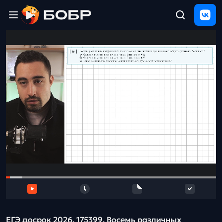
Главная
ЩЕЛЧОК
2026
Полезные
материалы
Проверка
сочинений
Тех
поддержка
Результаты
и
отзыв
ЕГЭ досрок 2026. 175399. Восемь различных