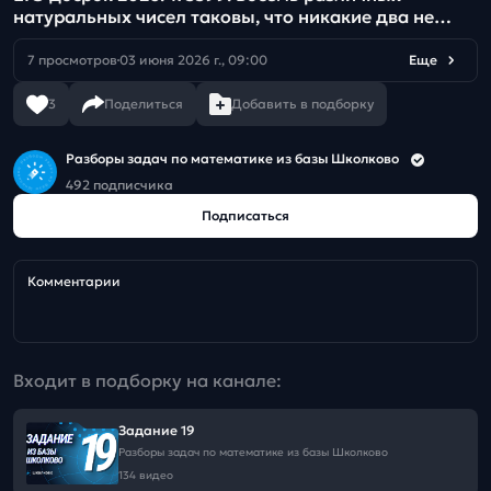
натуральных чисел таковы, что никакие два не
имеют общего делителя, большего 1
7 просмотров
03 июня 2026 г., 09:00
Еще
3
Поделиться
Добавить в подборку
Разборы задач по математике из базы Школково
492 подписчика
Подписаться
Комментарии
Входит в подборку на канале:
Задание 19
Разборы задач по математике из базы Школково
134 видео