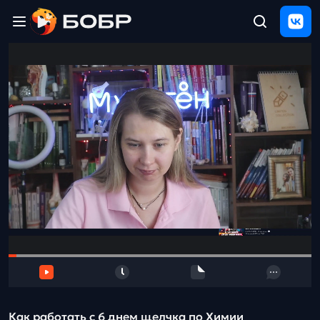
Главная
ЩЕЛЧОК
2026
Полезные
материалы
Проверка
сочинений
Тех
поддержка
Результаты
и
отзыв
Как работать с 6 днем щелчка по Химии