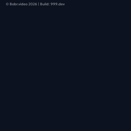
© Bobr.video
2026
| Build:
999.dev