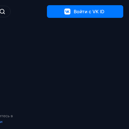
Войти c VK ID
тесь в
ки