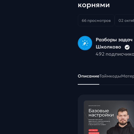
корнями
66 просмотров
02 октяб
Разборы задач 
Школково
492 подписчик
Описание
Таймкоды
Мате