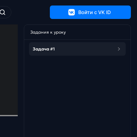
Войти c VK ID
Задания к уроку
Задача #1