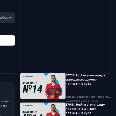
одборку
57728. Найти угол между
скрещивающимеся
прямыми в кубе
02:56
Разборы задач по математике из базы Школково
льную
03 октября 2025 г., 12:00
57981. Найти угол между
дач |
пересекающимися
прямыми в кубе
.