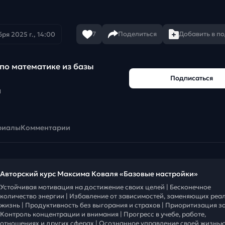
7
Поделиться
Добавить в п
ря 2025 г., 14:00
по математике из базы
Подписаться
а
риалы
Комментарии
Авторский курс Максима Коваля «Базовые настройки»
Устойчивая мотивация на достижение своих целей | Бесконечное
количество энергии | Избавление от зависимостей, заменяющих реа
жизнь | Продуктивность без выгорания и страхов | Приоритизация за
Контроль концентрации и внимания | Прогресс в учебе, работе,
отношениях и других сферах | Осознанное управление своей жизнью