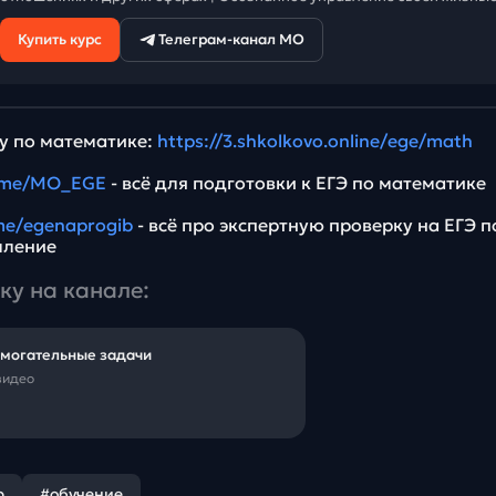
Купить курс
Телеграм-канал МО
у по математике:
https://3.shkolkovo.online/ege/math
t.me/MO_EGE
- всё для подготовки к ЕГЭ по математике
.me/egenaprogib
- всё про экспертную проверку на ЕГЭ п
мление
ку на канале:
могательные задачи
видео
р
#обучение