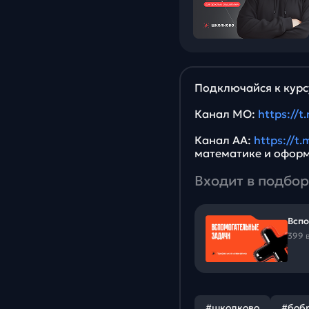
Подключайся к курс
Канал МО:
https://
Канал АА:
https://t
математике и офор
Входит в подбор
Вспо
399 
#школково
#боб