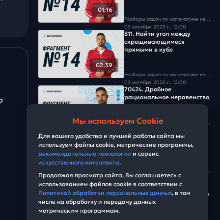
01:16
Разборы задач по математике из базы Школково
03 октября 2025 г., 12:00
811. Найти угол между
скрещивающимеся
прямыми в кубе
02:39
Разборы задач по математике из базы Школково
03 октября 2025 г., 12:00
70424. Дробное
рациональное неравенство
о
Мы используем Cookie
03:24
Разборы задач по математике из базы Школково
02 октября 2025 г., 13:00
Для вашего удобства и лучшей работы сайта мы
836. Квадратное
используем файлы cookie, метрические программы,
неравенство
рекомендательные технологии
и сервис
искусственного интеллекта
.
01:09
Разборы задач по математике из базы Школково
Продолжая просмотр сайта, Вы соглашаетесь с
02 октября 2025 г., 13:00
использованием файлов cookie в соответствии с
2122. Дробное
Политикой обработки персональных данных
, в том
рациональное неравенство
числе на обработку и передачу данных
метрическим программам.
04:10
Разборы задач по математике из базы Школково