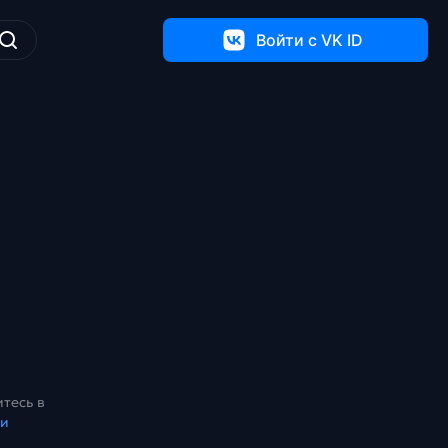
Войти c VK ID
тесь в
ки