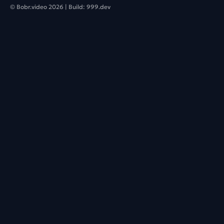
© Bobr.video
2026
| Build:
999.dev