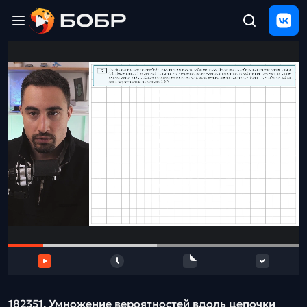
Главная
ЩЕЛЧОК
2026
Полезные
материалы
Проверка
сочинений
Тех
поддержка
Результаты
и
отзыв
182351. Умножение вероятностей вдоль цепочки