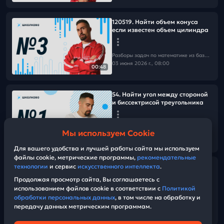
120519. Найти объем конуса
если известен объем цилиндра
Разборы задач по математике из базы Школково
03 июня 2026 г., 08:00
00:48
54. Найти угол между стороной
и биссектрисой треугольника
Разборы задач по математике из базы Школково
Мы используем Cookie
03 июня 2026 г., 08:00
00:51
Для вашего удобства и лучшей работы сайта мы используем
файлы cookie, метрические программы,
рекомендательные
технологии
и сервис
искусственного интеллекта
.
ЕГЭ досрок 2026.175421. Найти
длину отрезка прямой,
Продолжая просмотр сайта, Вы соглашаетесь с
заключенного внутри
использованием файлов cookie в соответствии с
Политикой
треугольника
обработки персональных данных
, в том числе на обработку и
передачу данных метрическим программам.
Разборы задач по математике из базы Школково
14:30
03 июня 2026 г., 08:00