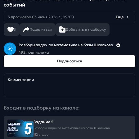
событий
3 просмотра
03 июня 2026 г., 09:00
Еще
3
Поделиться
Добавить в подборку
Разборы задач по математике из базы Школково
492 подписчика
Подписаться
Комментарии
Входит в подборку на канале:
Задание 5
Разборы задач по математике из базы Школково
112 видео