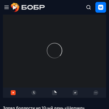
Главная
ЩЕЛЧОК
2026
Полезные
материалы
Проверка
сочинений
Тех
поддержка
Результаты
и
отзыв
Заряд бодрости на 10-ый день «Щелчка»