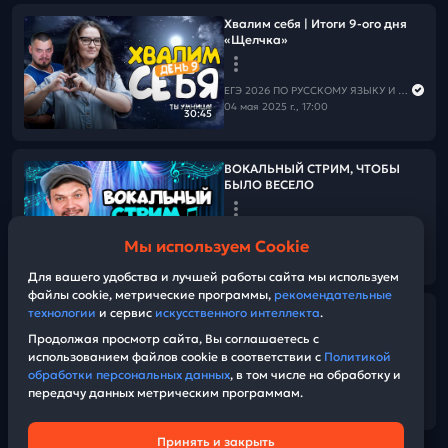
Хвалим себя | Итоги 9-ого дня
«Щелчка»
ЕГЭ 2026 ПО РУССКОМУ ЯЗЫКУ И МАТЕМАТИКЕ
04 мая 2025 г., 17:00
30:45
ВОКАЛЬНЫЙ СТРИМ, ЧТОБЫ
БЫЛО ВЕСЕЛО
ЕГЭ 2026 ПО РУССКОМУ ЯЗЫКУ И МАТЕМАТИКЕ
Мы используем Cookie
04 мая 2025 г., 16:00
44:35
Для вашего удобства и лучшей работы сайта мы используем
файлы cookie, метрические программы,
рекомендательные
технологии
и сервис
искусственного интеллекта
.
ТЫ - ГЕНИЙ! ТЫ - ЛУЧШИЙ! |9-й
день «Щелчка»
Продолжая просмотр сайта, Вы соглашаетесь с
использованием файлов cookie в соответствии с
Политикой
обработки персональных данных
, в том числе на обработку и
ЕГЭ 2026 ПО РУССКОМУ ЯЗЫКУ И МАТЕМАТИКЕ
передачу данных метрическим программам.
04 мая 2025 г., 15:10
01:33
Принять и закрыть
Техническая поддержка