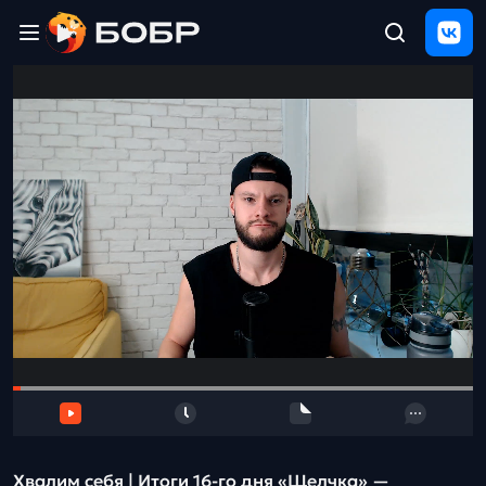
Главная
ЩЕЛЧОК
2026
Полезные
материалы
Проверка
сочинений
Тех
поддержка
Результаты
и
отзыв
Хвалим себя | Итоги 16-го дня «Щелчка» —