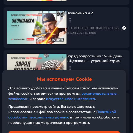
Экономика ч.2
ЕГЭ ПО ОБЩЕСТВОЗНАНИЮ c Егором Кантом
14 мая 2025 г., 11:00
03:19:11
Заряд бодрости на 16-ый день
«Щелчка» — утренний стрим
ЕГЭ ПО ОБЩЕСТВОЗНАНИЮ c Егором Кантом
Мы используем Cookie
14 мая 2025 г., 04:15
06:23
Для вашего удобства и лучшей работы сайта мы используем
файлы cookie, метрические программы,
рекомендательные
технологии
и сервис
искусственного интеллекта
.
Хвалим себя | Итоги 15-го дня
«Щелчка» — вечерний стрим
Продолжая просмотр сайта, Вы соглашаетесь с
использованием файлов cookie в соответствии с
Политикой
обработки персональных данных
, в том числе на обработку и
ЕГЭ ПО ОБЩЕСТВОЗНАНИЮ c Егором Кантом
передачу данных метрическим программам.
13 мая 2025 г., 17:00
17:50