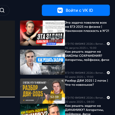
Войти c VK ID
Эта задача повалила всех
на ЕГЭ 2025 по физике |
Наклонная плоскость в №21
13:19
ЕГЭ ПО ФИЗИКЕ 2026 с Виталичем
04 августа 2025 г., 15:00
Как решать задачи на
ЗАКОНЫ СОХРАНЕНИЯ?
Алгоритмы, лайфхаки, фичи
17:01
ЕГЭ ПО ФИЗИКЕ 2026 с Виталичем
30 июля 2025 г., 17:00
Разбор ДВИ 2025 | 2 поток |
Что-то новенькое?
52:39
ЕГЭ ПО ФИЗИКЕ 2026 с Виталичем
20 июля 2025 г., 08:00
Как решать задачи на
ДИНАМИКУ? Алгоритмы,
лайфхаки, фичи