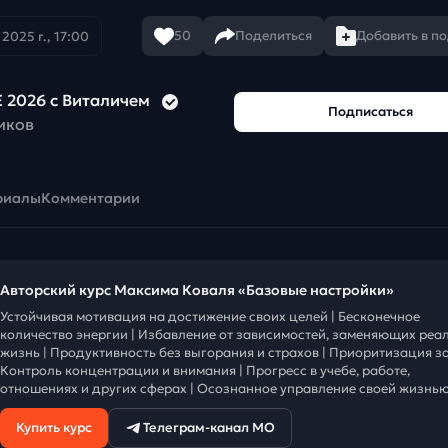
50
Поделиться
Добавить в п
2025 г., 17:00
 2026 с Виталичем
Подписаться
иков
риалы
Комментарии
Авторский курс Максима Коваля «Базовые настройки»
Устойчивая мотивация на достижение своих целей | Бесконечное
количество энергии | Избавление от зависимостей, заменяющих реа
жизнь | Продуктивность без выгорания и страхов | Приоритизация за
Контроль концентрации и внимания | Прогресс в учебе, работе,
отношениях и других сферах | Осознанное управление своей жизнью
Купить курс
Телеграм-канал МО