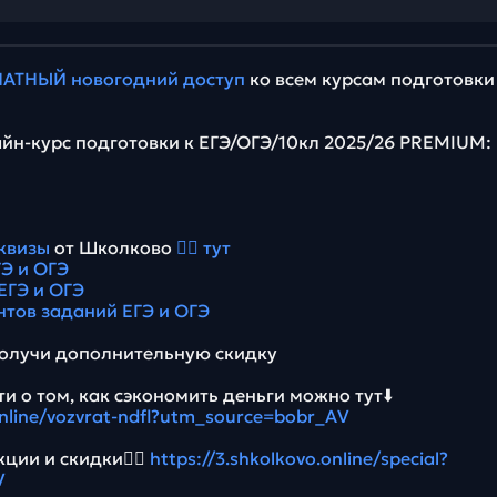
АТНЫЙ новогодний доступ
ко всем курсам подготовки
йн-курс подготовки к ЕГЭ/ОГЭ/10кл 2025/26 PREMIUM:
квизы
от Школково
👉🏻 тут
Э и ОГЭ
ЕГЭ и ОГЭ
нтов заданий ЕГЭ и ОГЭ
олучи дополнительную скидку
и о том, как сэкономить деньги можно тут⬇️
online/vozvrat-ndfl?utm_source=bobr_AV
ции и скидки👉🏻
https://3.shkolkovo.online/special?
V