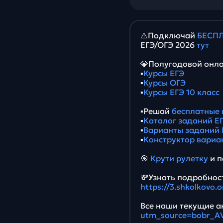
⚠️Подключай
БЕСПЛ
ЕГЭ/ОГЭ 2026
тут
💎Полугодовой онла
▪️
Курсы ЕГЭ
▪️
Курсы ОГЭ
▪️
Курсы ЕГЭ 10 класс
▪️Решай
бесплатные 
▪️
Каталог заданий ЕГ
▪️
Варианты заданий 
▪️
Конструктор вариа
🎯
Крути рулетку
и п
💸Узнать подробност
https://3.shkolkovo.
Все наши текущие ак
utm_source=bobr_A