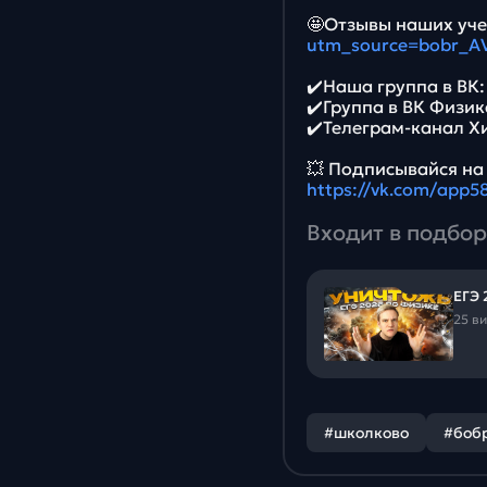
🤩Отзывы наших уче
utm_source=bobr_A
✔️Наша группа в ВК
✔️Группа в ВК Физик
✔️Телеграм-канал Х
💥 Подписывайся на
https://vk.com/app
Входит в подбор
ЕГЭ 
25 в
#школково
#боб