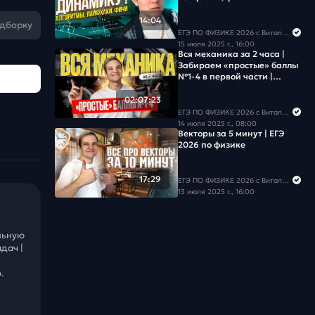
14:04
одборку
ЕГЭ ПО ФИЗИКЕ 2026 с Виталичем
15 июля 2025 г., 16:00
Вся механика за 2 часа |
Забираем «простые» баллы
№1-4 в первой части |
Летний курс к ЕГЭ 2026
02:07:23
ЕГЭ ПО ФИЗИКЕ 2026 с Виталичем
14 июля 2025 г., 08:00
Векторы за 5 минут | ЕГЭ
2026 по физике
17:29
ЕГЭ ПО ФИЗИКЕ 2026 с Виталичем
13 июля 2025 г., 16:00
льную
дач |
.