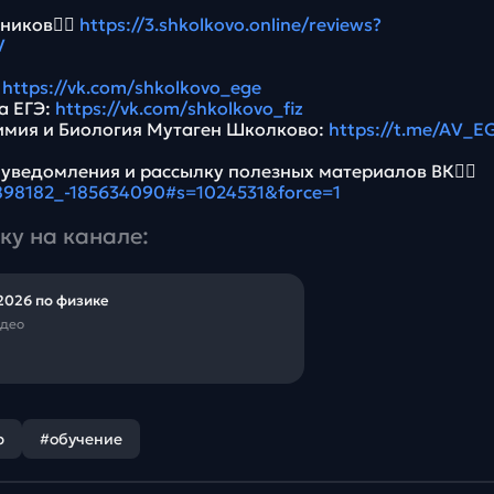
ников👉🏻
https://3.shkolkovo.online/reviews?
V
:
https://vk.com/shkolkovo_ege
а ЕГЭ:
https://vk.com/shkolkovo_fiz
имия и Биология Мутаген Школково:
https://t.me/AV_E
 уведомления и рассылку полезных материалов ВК👉🏻
5898182_-185634090#s=1024531&force=1
ку на канале:
2026 по физике
идео
р
#обучение