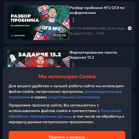
Разбор пробника №2 ОГЭ по
информатике
ОГЭ ПО ИНФОРМАТИКЕ 2026 | Информатика с Мане
16 марта 2025 г., 14:00
01:32:06
Форматирование текста.
Задание 13.2
ОГЭ ПО ИНФОРМАТИКЕ 2026 | Информатика с Мане
Мы используем Cookie
13 марта 2025 г., 15:00
47:45
Для вашего удобства и лучшей работы сайта мы используем
файлы cookie, метрические программы,
рекомендательные
технологии
и сервис
искусственного интеллекта
.
НОВЫЙ ПРОТОТИП ЗАДАНИЯ 12
из банка ФИПИ
Продолжая просмотр сайта, Вы соглашаетесь с
использованием файлов cookie в соответствии с
Политикой
обработки персональных данных
, в том числе на обработку и
ОГЭ ПО ИНФОРМАТИКЕ 2026 | Информатика с Мане
передачу данных метрическим программам.
08 марта 2025 г., 15:00
04:11
Принять и закрыть
Техническая поддержка