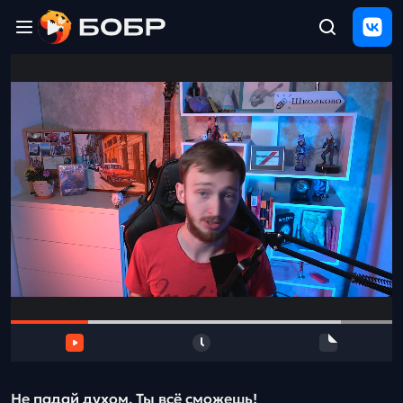
Главная
ЩЕЛЧОК
2026
Полезные
материалы
Проверка
сочинений
Тех
поддержка
Результаты
и
отзыв
Не падай духом. Ты всё сможешь!